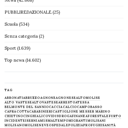
News
(42.668)
PUBBLIREDAZIONALE
(25)
Scuola
(534)
Senza categoria
(2)
Sport
(1.639)
Top news
(14.602)
TAG
ABBONATI
ABRUZZO
AGNONE
AGNONESE
ALTOMOLISE
ALTO VASTESE
ALTOVASTESE
ARRESTO
ATESSA
BELMONTE DEL SANNIO
CACCIA
CALCIO
CAMPOBASSO
CAPRACOTTA
CARABINIERI
CASTIGLIONE MESSER MARINO
CHIETINO
CINGHIALI
COVID19
DROGA
FINANZA
FORESTALE
FURTO
INCIDENTE
ISERNIA
M5S
MALTEMPO
MIGRANTI
MOLISANI
MOLISANO
MOLISE
NEVE
OSPEDALE
POLIZIA
PROFUGHI
SANITÀ