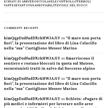
SCHIAVI DI ABRUZZO
SCUOLA
SELECONTROLLO
TERMOLI
VASTESE
VASTO
VENAFRO
VIABILITÀ
VIGILI DEL FUOCO
COMMENTI RECENTI
kimQqpDzdFadDXrkHWJAJiY
su
“Il mare non porta
fiori”, la presentazione del libro di Lina Colacillo
nella “sua” Castiglione Messer Marino
kimQqpDzdFadDXrkHWJAJiY
su
Smarriscono il
sentiero e restano bloccati in quota sul Matese,
escursionisti tratti in salvo dal Soccorso alpino
kimQqpDzdFadDXrkHWJAJiY
su
“Il mare non porta
fiori”, la presentazione del libro di Lina Colacillo
nella “sua” Castiglione Messer Marino
kimQqpDzdFadDXrkHWJAJiY
su
Schlein: «Pagare di
più medici e infermieri per lavorare nelle aree