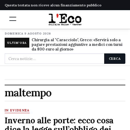
Questa testata non riceve alcun finanziamento pubblico
DOMENICA 9 AGOSTO 2026
Chirurgia al "Caracciolo", Greco: «Servirà solo a
ULTIM'ORA
pagare prestazioni aggiuntive a medici con turni
da 800 euro al giorno»
Cerca
CERCA
nel
sito
maltempo
IN EVIDENZA
Inverno alle porte: ecco cosa
dice la legge sull’obbligo dei