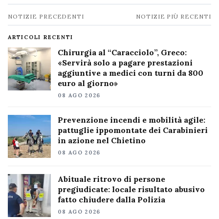
Navigazione
NOTIZIE PRECEDENTI
NOTIZIE PIÙ RECENTI
notizie
ARTICOLI RECENTI
Chirurgia al “Caracciolo”, Greco:
«Servirà solo a pagare prestazioni
aggiuntive a medici con turni da 800
euro al giorno»
08 AGO 2026
Prevenzione incendi e mobilità agile:
pattuglie ippomontate dei Carabinieri
in azione nel Chietino
08 AGO 2026
Abituale ritrovo di persone
pregiudicate: locale risultato abusivo
fatto chiudere dalla Polizia
08 AGO 2026