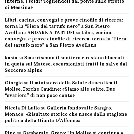
interne. I soldi? Togliendoli dal ponte sullo stretto
di Messina»
Libri, cucina, convegni e prove cinofile di ricerca:
torna la “Fiera del tartufo nero” a San Pietro
Avellana ANDARE A TARTUFI
su
Libri, cucina,
convegni e prove cinofile di ricerca: torna la “Fiera
del tartufo nero” a San Pietro Avellana
kasia
su
Smarriscono il sentiero e restano bloccati
in quota sul Matese, escursionisti tratti in salvo dal
Soccorso alpino
Giorgio
su
Il ministero della Salute dimentica il
Molise, Forche Caudine: «Siamo alle solite. Due
“svarioni” di non poco conto»
Nicola Di Lullo
su
Galleria fondovalle Sangro,
Monaco: «Risultato storico che nasce dalla stagione
politica della Giunta D’Alfonso»
Pino
su
Gamberale, Greco: “In Molise si continua a