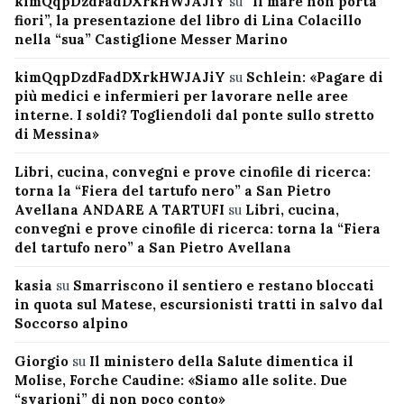
kimQqpDzdFadDXrkHWJAJiY
su
“Il mare non porta
fiori”, la presentazione del libro di Lina Colacillo
nella “sua” Castiglione Messer Marino
kimQqpDzdFadDXrkHWJAJiY
su
Schlein: «Pagare di
più medici e infermieri per lavorare nelle aree
interne. I soldi? Togliendoli dal ponte sullo stretto
di Messina»
Libri, cucina, convegni e prove cinofile di ricerca:
torna la “Fiera del tartufo nero” a San Pietro
Avellana ANDARE A TARTUFI
su
Libri, cucina,
convegni e prove cinofile di ricerca: torna la “Fiera
del tartufo nero” a San Pietro Avellana
kasia
su
Smarriscono il sentiero e restano bloccati
in quota sul Matese, escursionisti tratti in salvo dal
Soccorso alpino
Giorgio
su
Il ministero della Salute dimentica il
Molise, Forche Caudine: «Siamo alle solite. Due
“svarioni” di non poco conto»