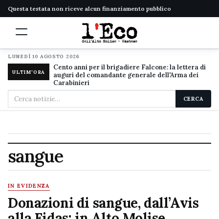
Questa testata non riceve alcun finanziamento pubblico
LUNEDÌ 10 AGOSTO 2026
Cento anni per il brigadiere Falcone: la lettera di
ULTIM'ORA
auguri del comandante generale dell'Arma dei
Carabinieri
Cerca
CERCA
nel
sito
sangue
IN EVIDENZA
Donazioni di sangue, dall’Avis
alla Fidas: in Alto Molise