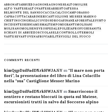
ABBONATI
ABRUZZO
AGNONE
AGNONESE
ALTOMOLISE
ALTO VASTESE
ALTOVASTESE
ARRESTO
ATESSA
BELMONTE DEL SANNIO
CACCIA
CALCIO
CAMPOBASSO
CAPRACOTTA
CARABINIERI
CASTIGLIONE MESSER MARINO
CHIETINO
CINGHIALI
COVID19
DROGA
FINANZA
FORESTALE
FURTO
INCIDENTE
ISERNIA
M5S
MALTEMPO
MIGRANTI
MOLISANI
MOLISANO
MOLISE
NEVE
OSPEDALE
POLIZIA
PROFUGHI
SANITÀ
SCHIAVI DI ABRUZZO
SCUOLA
SELECONTROLLO
TERMOLI
VASTESE
VASTO
VENAFRO
VIABILITÀ
VIGILI DEL FUOCO
COMMENTI RECENTI
kimQqpDzdFadDXrkHWJAJiY
su
“Il mare non porta
fiori”, la presentazione del libro di Lina Colacillo
nella “sua” Castiglione Messer Marino
kimQqpDzdFadDXrkHWJAJiY
su
Smarriscono il
sentiero e restano bloccati in quota sul Matese,
escursionisti tratti in salvo dal Soccorso alpino