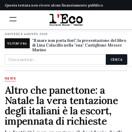
Questa testata non riceve alcun finanziamento pubblico
GIOVEDÌ 6 AGOSTO 2026
"Il mare non porta fiori", la presentazione del libro
ULTIM'ORA
di Lina Colacillo nella "sua" Castiglione Messer
Marino
Cerca
CERCA
nel
sito
NEWS
Altro che panettone: a
Natale la vera tentazione
degli italiani è la escort,
impennata di richieste