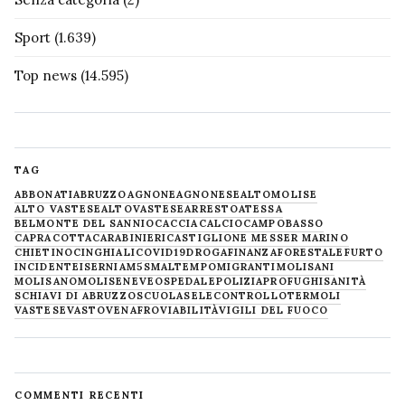
Sport
(1.639)
Top news
(14.595)
TAG
ABBONATI
ABRUZZO
AGNONE
AGNONESE
ALTOMOLISE
ALTO VASTESE
ALTOVASTESE
ARRESTO
ATESSA
BELMONTE DEL SANNIO
CACCIA
CALCIO
CAMPOBASSO
CAPRACOTTA
CARABINIERI
CASTIGLIONE MESSER MARINO
CHIETINO
CINGHIALI
COVID19
DROGA
FINANZA
FORESTALE
FURTO
INCIDENTE
ISERNIA
M5S
MALTEMPO
MIGRANTI
MOLISANI
MOLISANO
MOLISE
NEVE
OSPEDALE
POLIZIA
PROFUGHI
SANITÀ
SCHIAVI DI ABRUZZO
SCUOLA
SELECONTROLLO
TERMOLI
VASTESE
VASTO
VENAFRO
VIABILITÀ
VIGILI DEL FUOCO
COMMENTI RECENTI