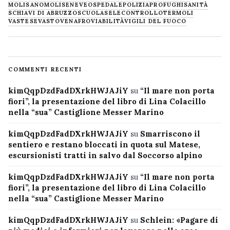
MOLISANO
MOLISE
NEVE
OSPEDALE
POLIZIA
PROFUGHI
SANITÀ
SCHIAVI DI ABRUZZO
SCUOLA
SELECONTROLLO
TERMOLI
VASTESE
VASTO
VENAFRO
VIABILITÀ
VIGILI DEL FUOCO
COMMENTI RECENTI
kimQqpDzdFadDXrkHWJAJiY
su
“Il mare non porta
fiori”, la presentazione del libro di Lina Colacillo
nella “sua” Castiglione Messer Marino
kimQqpDzdFadDXrkHWJAJiY
su
Smarriscono il
sentiero e restano bloccati in quota sul Matese,
escursionisti tratti in salvo dal Soccorso alpino
kimQqpDzdFadDXrkHWJAJiY
su
“Il mare non porta
fiori”, la presentazione del libro di Lina Colacillo
nella “sua” Castiglione Messer Marino
kimQqpDzdFadDXrkHWJAJiY
su
Schlein: «Pagare di