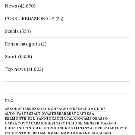
News
(42.670)
PUBBLIREDAZIONALE
(25)
Scuola
(534)
Senza categoria
(2)
Sport
(1.639)
Top news
(14.602)
TAG
ABBONATI
ABRUZZO
AGNONE
AGNONESE
ALTOMOLISE
ALTO VASTESE
ALTOVASTESE
ARRESTO
ATESSA
BELMONTE DEL SANNIO
CACCIA
CALCIO
CAMPOBASSO
CAPRACOTTA
CARABINIERI
CASTIGLIONE MESSER MARINO
CHIETINO
CINGHIALI
COVID19
DROGA
FINANZA
FORESTALE
FURTO
INCIDENTE
ISERNIA
M5S
MALTEMPO
MIGRANTI
MOLISANI