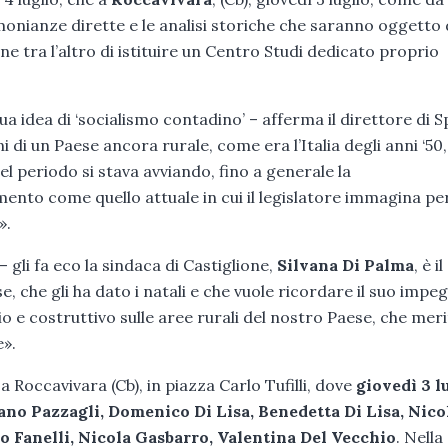
imonianze dirette e le analisi storiche che saranno oggetto 
 tra l’altro di istituire un Centro Studi dedicato proprio
ua idea di ‘socialismo contadino’ – afferma il direttore di S
i di un Paese ancora rurale, come era l’Italia degli anni ‘50,
l periodo si stava avviando, fino a generale la
ento come quello attuale in cui il legislatore immagina per
».
– gli fa eco la sindaca di Castiglione,
Silvana Di Palma
, è i
, che gli ha dato i natali e che vuole ricordare il suo impe
rio e costruttivo sulle aree rurali del nostro Paese, che mer
e».
Roccavivara (Cb), in piazza Carlo Tufilli, dove
giovedì 3 l
no Pazzagli, Domenico Di Lisa, Benedetta Di Lisa, Nico
o Fanelli, Nicola Gasbarro, Valentina Del Vecchio
. Nella