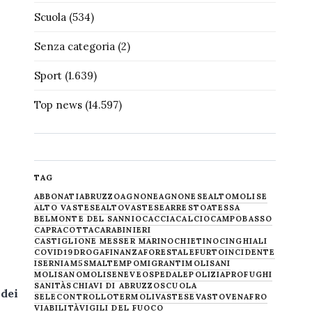
Scuola
(534)
Senza categoria
(2)
Sport
(1.639)
Top news
(14.597)
TAG
ABBONATI
ABRUZZO
AGNONE
AGNONESE
ALTOMOLISE
ALTO VASTESE
ALTOVASTESE
ARRESTO
ATESSA
BELMONTE DEL SANNIO
CACCIA
CALCIO
CAMPOBASSO
CAPRACOTTA
CARABINIERI
CASTIGLIONE MESSER MARINO
CHIETINO
CINGHIALI
COVID19
DROGA
FINANZA
FORESTALE
FURTO
INCIDENTE
ISERNIA
M5S
MALTEMPO
MIGRANTI
MOLISANI
MOLISANO
MOLISE
NEVE
OSPEDALE
POLIZIA
PROFUGHI
SANITÀ
SCHIAVI DI ABRUZZO
SCUOLA
 dei
SELECONTROLLO
TERMOLI
VASTESE
VASTO
VENAFRO
VIABILITÀ
VIGILI DEL FUOCO