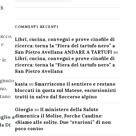
di
COMMENTI RECENTI
picco,
Libri, cucina, convegni e prove cinofile di
 e
ricerca: torna la “Fiera del tartufo nero” a
San Pietro Avellana ANDARE A TARTUFI
su
Libri, cucina, convegni e prove cinofile di
 le
ricerca: torna la “Fiera del tartufo nero” a
San Pietro Avellana
l giusto
kasia
su
Smarriscono il sentiero e restano
gno,
bloccati in quota sul Matese, escursionisti
itano
tratti in salvo dal Soccorso alpino
Giorgio
su
Il ministero della Salute
dimentica il Molise, Forche Caudine:
uglio a
«Siamo alle solite. Due “svarioni” di non
la Di
poco conto»