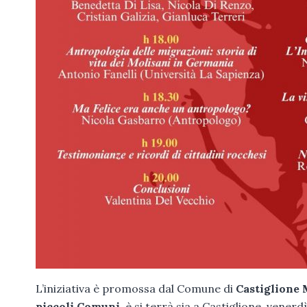
L’iniziativa è promossa dal Comune di
Castiglione
piccoli Comuni
, è si terrà sia a Castiglione, venerdì