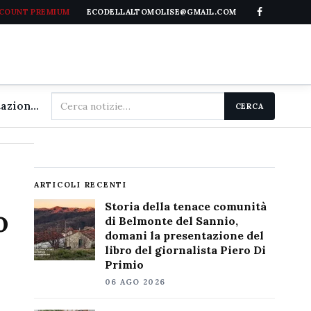
CCOUNT PREMIUM
ECODELLALTOMOLISE@GMAIL.COM
Cerca
Storia della tenace comunità di Belmonte del Sannio, domani la presentazione del libro del giornalista Piero Di Primio
CERCA
nel
sito
ARTICOLI RECENTI
Storia della tenace comunità
o
di Belmonte del Sannio,
domani la presentazione del
libro del giornalista Piero Di
Primio
06 AGO 2026