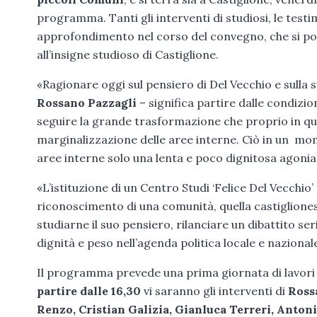
programma. Tanti gli interventi di studiosi, le test
approfondimento nel corso del convegno, che si pone
all’insigne studioso di Castiglione.
«Ragionare oggi sul pensiero di Del Vecchio e sulla s
Rossano Pazzagli
– significa partire dalle condizion
seguire la grande trasformazione che proprio in que
marginalizzazione delle aree interne. Ciò in un mom
aree interne solo una lenta e poco dignitosa agonia
«L’istituzione di un Centro Studi ‘Felice Del Vecchio’ 
riconoscimento di una comunità, quella castiglionese
studiarne il suo pensiero, rilanciare un dibattito se
dignità e peso nell’agenda politica locale e nazional
Il programma prevede una prima giornata di lavori a 
partire dalle 16,30
vi saranno gli interventi di
Rossa
Renzo, Cristian Galizia, Gianluca Terreri, Antoni