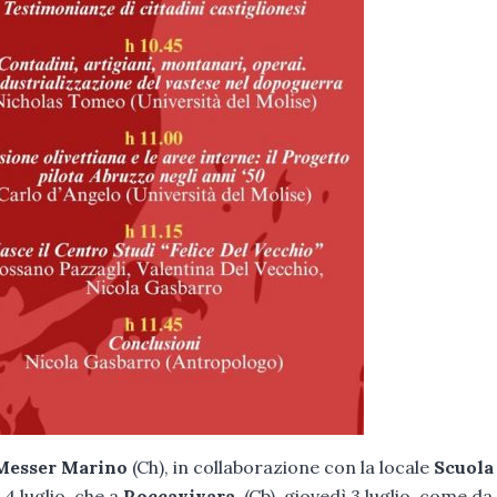
 Messer Marino
(Ch), in collaborazione con la locale
Scuola
 4 luglio, che a
Roccavivara
, (Cb), giovedì 3 luglio, come da