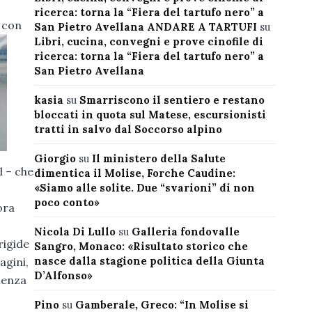
ricerca: torna la “Fiera del tartufo nero” a
, con
San Pietro Avellana ANDARE A TARTUFI
su
Libri, cucina, convegni e prove cinofile di
ricerca: torna la “Fiera del tartufo nero” a
San Pietro Avellana
kasia
su
Smarriscono il sentiero e restano
bloccati in quota sul Matese, escursionisti
tratti in salvo dal Soccorso alpino
Giorgio
su
Il ministero della Salute
l – che
dimentica il Molise, Forche Caudine:
«Siamo alle solite. Due “svarioni” di non
poco conto»
ora
Nicola Di Lullo
su
Galleria fondovalle
rigide
Sangro, Monaco: «Risultato storico che
nasce dalla stagione politica della Giunta
agini,
D’Alfonso»
lenza
Pino
su
Gamberale, Greco: “In Molise si