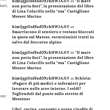
kimQqpDzdFadDXrkHWJAJiY
su
“Il mare
iari,
non porta fiori”, la presentazione del libro
di Lina Colacillo nella “sua” Castiglione
Messer Marino
kimQqpDzdFadDXrkHWJAJiY
su
Smarriscono il sentiero e restano bloccati
in quota sul Matese, escursionisti tratti in
salvo dal Soccorso alpino
kimQqpDzdFadDXrkHWJAJiY
su
“Il mare
non porta fiori”, la presentazione del libro
di Lina Colacillo nella “sua” Castiglione
Messer Marino
kimQqpDzdFadDXrkHWJAJiY
su
Schlein:
«Pagare di più medici e infermieri per
lavorare nelle aree interne. I soldi?
Togliendoli dal ponte sullo stretto di
ione
Messina»
Libri, cucina, convegni e prove cinofile di