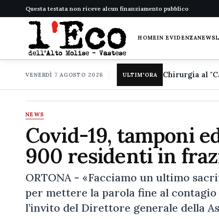
Questa testata non riceve alcun finanziamento pubblico
HOME
IN EVIDENZA
NEWS
VENERDÌ 7 AGOSTO 2026
ULTIM'ORA
NEWS
Covid-19, tamponi ed 
900 residenti in fra
ORTONA - «Facciamo un ultimo sacrifi
per mettere la parola fine al contagi
l’invito del Direttore generale della 