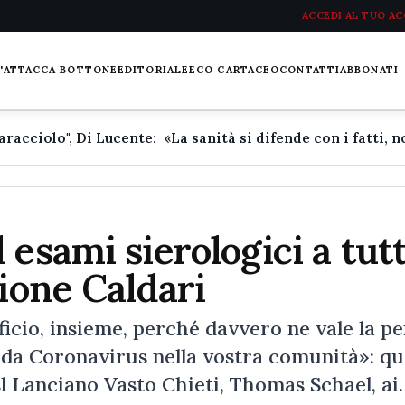
ACCEDI AL TUO A
L'ATTACCA BOTTONE
EDITORIALE
ECO CARTACEO
CONTATTI
ABBONATI
esami sierologici a tutti
zione Caldari
cio, insieme, perché davvero ne vale la p
o da Coronavirus nella vostra comunità»: q
Asl Lanciano Vasto Chieti, Thomas Schael, ai