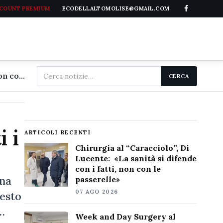
CCOUNT PREMIUM
ECODELLALTOMOLISE@GMAIL.COM
Cerca
Chirurgia al "Caracciolo", Di Lucente: «La sanità si difende con i fatti, non con le passerelle»
CERCA
nel
sito
 i
ARTICOLI RECENTI
Chirurgia al “Caracciolo”, Di
Lucente: «La sanità si difende
con i fatti, non con le
ena
passerelle»
07 AGO 2026
uesto
…
Week and Day Surgery al