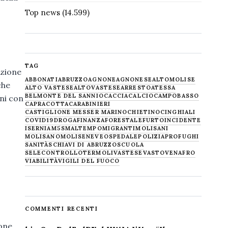
Top news
(14.599)
TAG
azione
ABBONATI
ABRUZZO
AGNONE
AGNONESE
ALTOMOLISE
 che
ALTO VASTESE
ALTOVASTESE
ARRESTO
ATESSA
BELMONTE DEL SANNIO
CACCIA
CALCIO
CAMPOBASSO
rni con
CAPRACOTTA
CARABINIERI
CASTIGLIONE MESSER MARINO
CHIETINO
CINGHIALI
COVID19
DROGA
FINANZA
FORESTALE
FURTO
INCIDENTE
ISERNIA
M5S
MALTEMPO
MIGRANTI
MOLISANI
MOLISANO
MOLISE
NEVE
OSPEDALE
POLIZIA
PROFUGHI
SANITÀ
SCHIAVI DI ABRUZZO
SCUOLA
SELECONTROLLO
TERMOLI
VASTESE
VASTO
VENAFRO
VIABILITÀ
VIGILI DEL FUOCO
COMMENTI RECENTI
one.