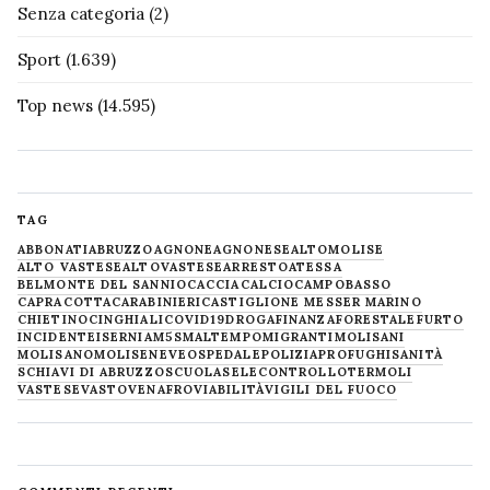
Senza categoria
(2)
Sport
(1.639)
Top news
(14.595)
TAG
ABBONATI
ABRUZZO
AGNONE
AGNONESE
ALTOMOLISE
ALTO VASTESE
ALTOVASTESE
ARRESTO
ATESSA
BELMONTE DEL SANNIO
CACCIA
CALCIO
CAMPOBASSO
CAPRACOTTA
CARABINIERI
CASTIGLIONE MESSER MARINO
CHIETINO
CINGHIALI
COVID19
DROGA
FINANZA
FORESTALE
FURTO
INCIDENTE
ISERNIA
M5S
MALTEMPO
MIGRANTI
MOLISANI
MOLISANO
MOLISE
NEVE
OSPEDALE
POLIZIA
PROFUGHI
SANITÀ
SCHIAVI DI ABRUZZO
SCUOLA
SELECONTROLLO
TERMOLI
VASTESE
VASTO
VENAFRO
VIABILITÀ
VIGILI DEL FUOCO