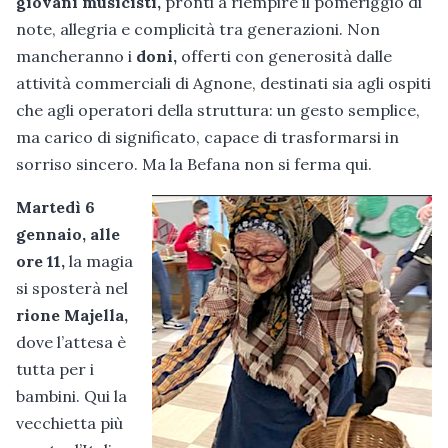
giovani musicisti,
pronti a riempire il pomeriggio di
note, allegria e complicità tra generazioni. Non
mancheranno i
doni,
offerti con generosità dalle
attività commerciali di Agnone, destinati sia agli ospiti
che agli operatori della struttura: un gesto semplice,
ma carico di significato, capace di trasformarsi in
sorriso sincero. Ma la Befana non si ferma qui.
Martedì 6
gennaio, alle
ore 11,
la magia
si sposterà nel
rione Majella,
dove l’attesa è
tutta per i
bambini. Qui la
vecchietta più