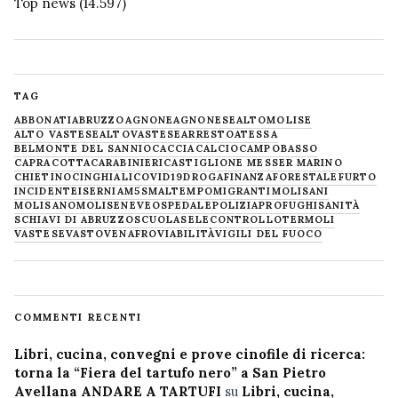
Top news
(14.597)
TAG
ABBONATI
ABRUZZO
AGNONE
AGNONESE
ALTOMOLISE
ALTO VASTESE
ALTOVASTESE
ARRESTO
ATESSA
BELMONTE DEL SANNIO
CACCIA
CALCIO
CAMPOBASSO
CAPRACOTTA
CARABINIERI
CASTIGLIONE MESSER MARINO
CHIETINO
CINGHIALI
COVID19
DROGA
FINANZA
FORESTALE
FURTO
INCIDENTE
ISERNIA
M5S
MALTEMPO
MIGRANTI
MOLISANI
MOLISANO
MOLISE
NEVE
OSPEDALE
POLIZIA
PROFUGHI
SANITÀ
SCHIAVI DI ABRUZZO
SCUOLA
SELECONTROLLO
TERMOLI
VASTESE
VASTO
VENAFRO
VIABILITÀ
VIGILI DEL FUOCO
COMMENTI RECENTI
Libri, cucina, convegni e prove cinofile di ricerca:
torna la “Fiera del tartufo nero” a San Pietro
Avellana ANDARE A TARTUFI
su
Libri, cucina,