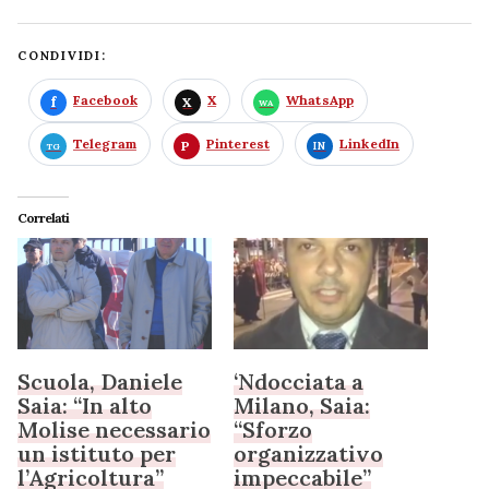
CONDIVIDI:
Facebook
X
WhatsApp
Telegram
Pinterest
LinkedIn
Correlati
Scuola, Daniele
‘Ndocciata a
Saia: “In alto
Milano, Saia:
Molise necessario
“Sforzo
un istituto per
organizzativo
l’Agricoltura”
impeccabile”