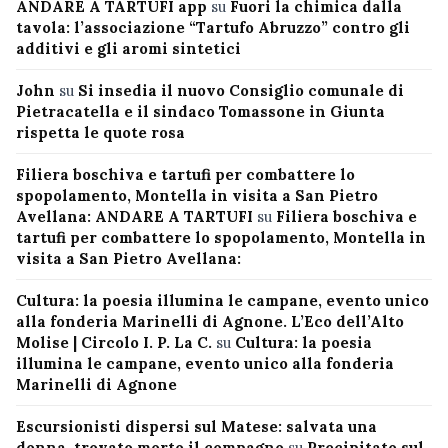
ANDARE A TARTUFI app
su
Fuori la chimica dalla
tavola: l’associazione “Tartufo Abruzzo” contro gli
additivi e gli aromi sintetici
John
su
Si insedia il nuovo Consiglio comunale di
Pietracatella e il sindaco Tomassone in Giunta
rispetta le quote rosa
Filiera boschiva e tartufi per combattere lo
spopolamento, Montella in visita a San Pietro
Avellana: ANDARE A TARTUFI
su
Filiera boschiva e
tartufi per combattere lo spopolamento, Montella in
visita a San Pietro Avellana:
Cultura: la poesia illumina le campane, evento unico
alla fonderia Marinelli di Agnone. L’Eco dell’Alto
Molise | Circolo I. P. La C.
su
Cultura: la poesia
illumina le campane, evento unico alla fonderia
Marinelli di Agnone
Escursionisti dispersi sul Matese: salvata una
donna, trovato morto il compagno
su
Precipitato sul