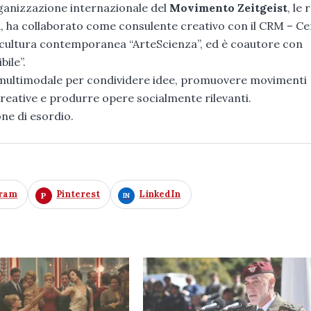
rganizzazione internazionale del
Movimento Zeitgeist
, le 
VITA, ha collaborato come consulente creativo con il CRM – C
 di cultura contemporanea “ArteScienza”, ed è coautore con
bile”.
 multimodale per condividere idee, promuovere movimenti
s creative e produrre opere socialmente rilevanti.
one di esordio.
gram
Pinterest
LinkedIn