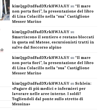
kimQqpDzdFadDXrkHWJAJiY
su
“Il mare
non porta fiori”, la presentazione del libro
di Lina Colacillo nella “sua” Castiglione
Messer Marino
a
kimQqpDzdFadDXrkHWJAJiY
su
Smarriscono il sentiero e restano bloccati
in quota sul Matese, escursionisti tratti in
salvo dal Soccorso alpino
lo
kimQqpDzdFadDXrkHWJAJiY
su
“Il mare
non porta fiori”, la presentazione del libro
di Lina Colacillo nella “sua” Castiglione
Messer Marino
kimQqpDzdFadDXrkHWJAJiY
su
Schlein:
«Pagare di più medici e infermieri per
lavorare nelle aree interne. I soldi?
Togliendoli dal ponte sullo stretto di
Messina»