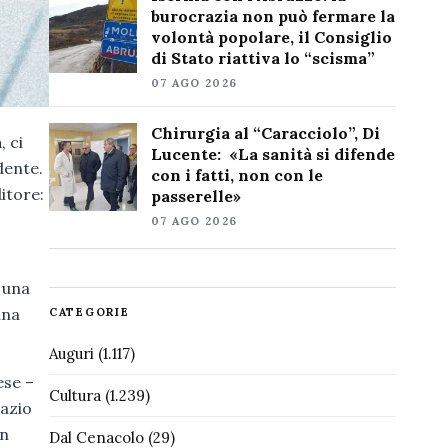
burocrazia non può fermare la
volontà popolare, il Consiglio
di Stato riattiva lo “scisma”
07 AGO 2026
Chirurgia al “Caracciolo”, Di
a
, ci
Lucente: «La sanità si difende
dente.
con i fatti, non con le
itore:
passerelle»
07 AGO 2026
 una
una
CATEGORIE
Auguri
(1.117)
ese –
Cultura
(1.239)
pazio
un
Dal Cenacolo
(29)