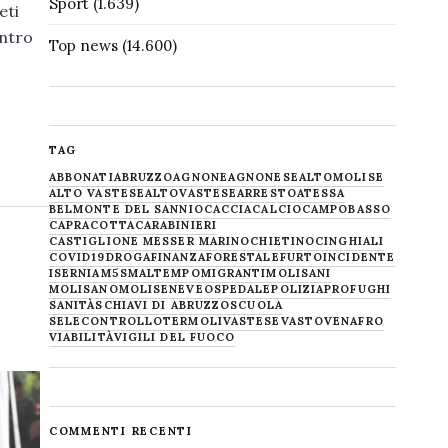
Sport
(1.639)
reti
entro
Top news
(14.600)
TAG
ABBONATI
ABRUZZO
AGNONE
AGNONESE
ALTOMOLISE
ALTO VASTESE
ALTOVASTESE
ARRESTO
ATESSA
BELMONTE DEL SANNIO
CACCIA
CALCIO
CAMPOBASSO
CAPRACOTTA
CARABINIERI
CASTIGLIONE MESSER MARINO
CHIETINO
CINGHIALI
COVID19
DROGA
FINANZA
FORESTALE
FURTO
INCIDENTE
ISERNIA
M5S
MALTEMPO
MIGRANTI
MOLISANI
MOLISANO
MOLISE
NEVE
OSPEDALE
POLIZIA
PROFUGHI
SANITÀ
SCHIAVI DI ABRUZZO
SCUOLA
SELECONTROLLO
TERMOLI
VASTESE
VASTO
VENAFRO
VIABILITÀ
VIGILI DEL FUOCO
COMMENTI RECENTI