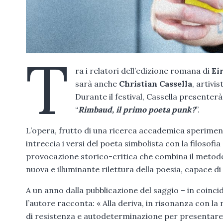
T
ra i relatori dell’edizione romana di
Ei
sarà anche
Christian Cassella
, artivi
Durante il festival, Cassella presenter
“
Rimbaud, il primo poeta punk?
”.
L’opera, frutto di una ricerca accademica sperimenta
intreccia i versi del poeta simbolista con la filosofi
provocazione storico-critica che combina il metodo d
nuova e illuminante rilettura della poesia, capace
A un anno dalla pubblicazione del saggio – in coinci
l’autore racconta: « Alla deriva, in risonanza con l
di resistenza e autodeterminazione per presentare i