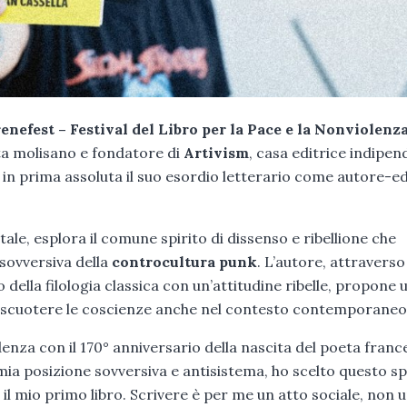
renefest – Festival del Libro per la Pace e la Nonviolenz
sta molisano e fondatore di
Artivism
, casa editrice indipen
à in prima assoluta il suo esordio letterario come autore-ed
le, esplora il comune spirito di dissenso e ribellione che
a sovversiva della
controcultura punk
. L’autore, attraverso
ella filologia classica con un’attitudine ribelle, propone 
 di scuotere le coscienze anche nel contesto contemporaneo
denza con il 170° anniversario della nascita del poeta franc
a mia posizione sovversiva e antisistema, ho scelto questo s
l mio primo libro. Scrivere è per me un atto sociale, non 