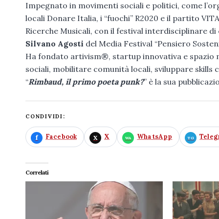
Impegnato in movimenti sociali e politici, come l’o
locali Donare Italia, i “fuochi” R2020 e il partito 
Ricerche Musicali, con il festival interdisciplinare
Silvano Agosti
del Media Festival “Pensiero Sosteni
Ha fondato artivism®, startup innovativa e spazio
sociali, mobilitare comunità locali, sviluppare skill
“
Rimbaud, il primo poeta punk?
” è la sua pubblicazi
CONDIVIDI:
Facebook
X
WhatsApp
Tele
Correlati