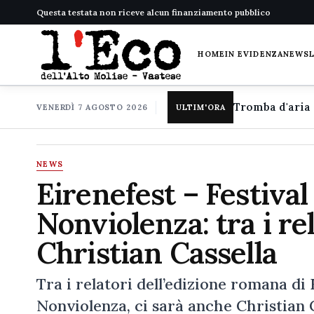
Questa testata non riceve alcun finanziamento pubblico
HOME
IN EVIDENZA
NEWS
VENERDÌ 7 AGOSTO 2026
ULTIM'ORA
NEWS
Eirenefest – Festival 
Nonviolenza: tra i re
Christian Cassella
Tra i relatori dell’edizione romana di 
Nonviolenza, ci sarà anche Christian C