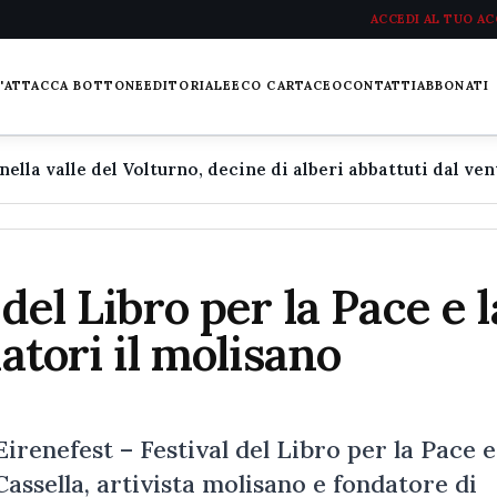
ACCEDI AL TUO A
L'ATTACCA BOTTONE
EDITORIALE
ECO CARTACEO
CONTATTI
ABBONATI
del Libro per la Pace e l
latori il molisano
Eirenefest – Festival del Libro per la Pace e
assella, artivista molisano e fondatore di