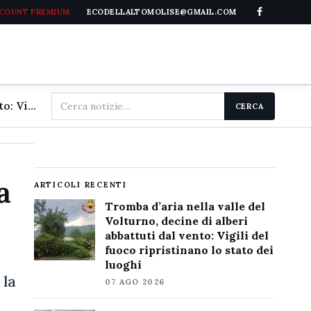
CCOUNT PREMIUM
ECODELLALTOMOLISE@GMAIL.COM
Cerca
Tromba d'aria nella valle del Volturno, decine di alberi abbattuti dal vento: Vigili del fuoco ripristinano lo stato dei luoghi
CERCA
nel
sito
a
ARTICOLI RECENTI
Tromba d’aria nella valle del
Volturno, decine di alberi
abbattuti dal vento: Vigili del
fuoco ripristinano lo stato dei
luoghi
 la
07 AGO 2026