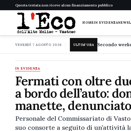
Questa testata non riceve alcun finanziamento pubblico
HOME
IN EVIDENZA
NEWS
VENERDÌ 7 AGOSTO 2026
ULTIM'ORA
IN EVIDENZA
Fermati con oltre d
a bordo dell’auto: do
manette, denunciato 
Personale del Commissariato di Vasto 
suo consorte a seguito di un’attività l