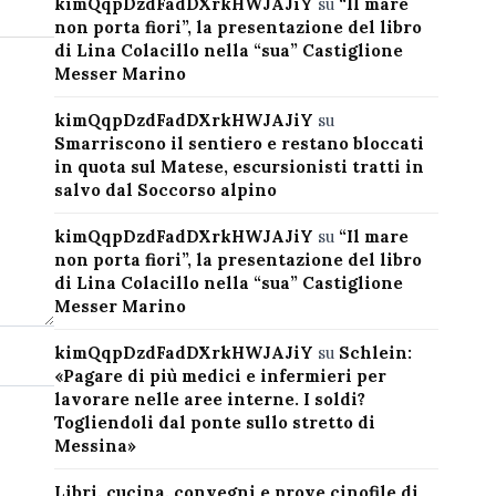
kimQqpDzdFadDXrkHWJAJiY
su
“Il mare
non porta fiori”, la presentazione del libro
di Lina Colacillo nella “sua” Castiglione
Messer Marino
kimQqpDzdFadDXrkHWJAJiY
su
Smarriscono il sentiero e restano bloccati
in quota sul Matese, escursionisti tratti in
salvo dal Soccorso alpino
kimQqpDzdFadDXrkHWJAJiY
su
“Il mare
non porta fiori”, la presentazione del libro
di Lina Colacillo nella “sua” Castiglione
Messer Marino
kimQqpDzdFadDXrkHWJAJiY
su
Schlein:
«Pagare di più medici e infermieri per
lavorare nelle aree interne. I soldi?
Togliendoli dal ponte sullo stretto di
Messina»
Libri, cucina, convegni e prove cinofile di