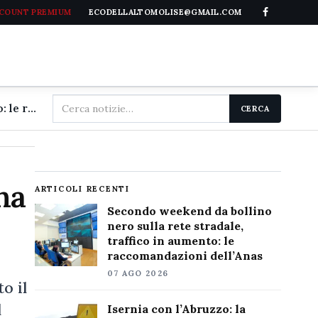
CCOUNT PREMIUM
ECODELLALTOMOLISE@GMAIL.COM
Cerca
Secondo weekend da bollino nero sulla rete stradale, traffico in aumento: le raccomandazioni dell'Anas
CERCA
nel
sito
na
ARTICOLI RECENTI
Secondo weekend da bollino
nero sulla rete stradale,
traffico in aumento: le
raccomandazioni dell’Anas
07 AGO 2026
o il
l
Isernia con l’Abruzzo: la