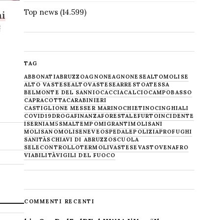
Top news
(14.599)
ai
e
TAG
ABBONATI
ABRUZZO
AGNONE
AGNONESE
ALTOMOLISE
ALTO VASTESE
ALTOVASTESE
ARRESTO
ATESSA
BELMONTE DEL SANNIO
CACCIA
CALCIO
CAMPOBASSO
CAPRACOTTA
CARABINIERI
CASTIGLIONE MESSER MARINO
CHIETINO
CINGHIALI
COVID19
DROGA
FINANZA
FORESTALE
FURTO
INCIDENTE
ISERNIA
M5S
MALTEMPO
MIGRANTI
MOLISANI
MOLISANO
MOLISE
NEVE
OSPEDALE
POLIZIA
PROFUGHI
SANITÀ
SCHIAVI DI ABRUZZO
SCUOLA
SELECONTROLLO
TERMOLI
VASTESE
VASTO
VENAFRO
VIABILITÀ
VIGILI DEL FUOCO
COMMENTI RECENTI