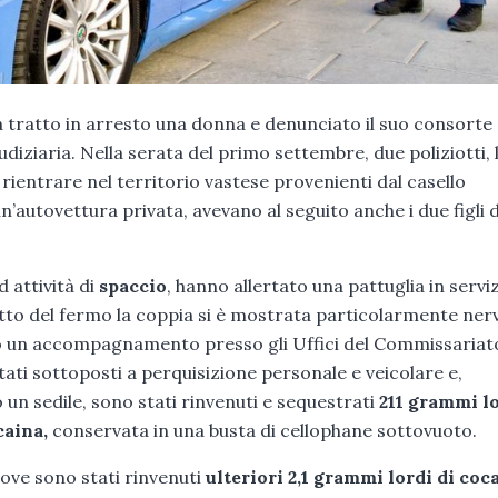
a tratto in arresto una donna e denunciato il suo consorte
iudiziaria. Nella serata del primo settembre, due poliziotti, l
 rientrare nel territorio vastese provenienti dal casello
n’autovettura privata, avevano al seguito anche i due figli d
d attività di
spaccio
, hanno allertato una pattuglia in serviz
’atto del fermo la coppia si è mostrata particolarmente ner
io un accompagnamento presso gli Uffici del Commissariat
stati sottoposti a perquisizione personale e veicolare e,
 un sedile, sono stati rinvenuti e sequestrati
211 grammi lo
caina,
conservata in una busta di cellophane sottovuoto.
 ove sono stati rinvenuti
ulteriori 2,1 grammi lordi di coc