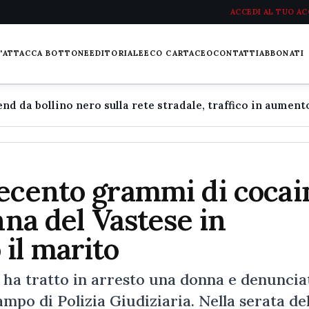
ACCEDI AL TUO A
L'ATTACCA BOTTONE
EDITORIALE
ECO CARTACEO
CONTATTI
ABBONATI
uecento grammi di cocai
nna del Vastese in
il marito
ha tratto in arresto una donna e denunciat
ampo di Polizia Giudiziaria. Nella serata de