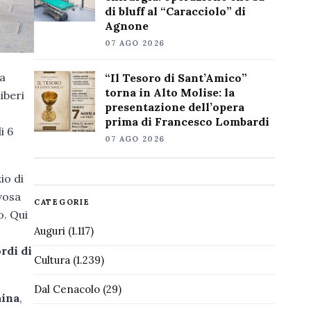
di bluff al “Caracciolo” di
Agnone
07 AGO 2026
 a
“Il Tesoro di Sant’Amico”
torna in Alto Molise: la
iberi
presentazione dell’opera
prima di Francesco Lombardi
i 6
07 AGO 2026
io di
vosa
CATEGORIE
o. Qui
Auguri
(1.117)
rdi di
Cultura
(1.239)
Dal Cenacolo
(29)
aina
,