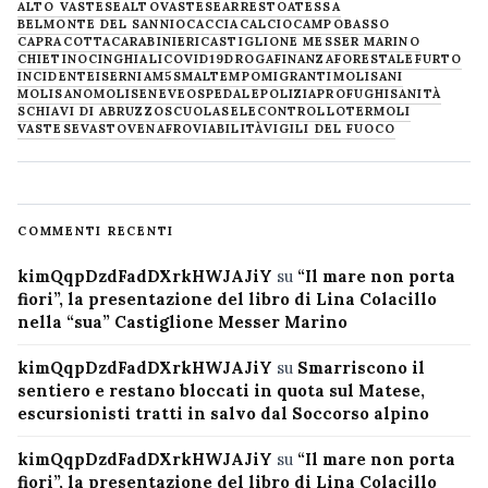
ALTO VASTESE
ALTOVASTESE
ARRESTO
ATESSA
BELMONTE DEL SANNIO
CACCIA
CALCIO
CAMPOBASSO
CAPRACOTTA
CARABINIERI
CASTIGLIONE MESSER MARINO
CHIETINO
CINGHIALI
COVID19
DROGA
FINANZA
FORESTALE
FURTO
INCIDENTE
ISERNIA
M5S
MALTEMPO
MIGRANTI
MOLISANI
MOLISANO
MOLISE
NEVE
OSPEDALE
POLIZIA
PROFUGHI
SANITÀ
SCHIAVI DI ABRUZZO
SCUOLA
SELECONTROLLO
TERMOLI
VASTESE
VASTO
VENAFRO
VIABILITÀ
VIGILI DEL FUOCO
COMMENTI RECENTI
kimQqpDzdFadDXrkHWJAJiY
su
“Il mare non porta
fiori”, la presentazione del libro di Lina Colacillo
nella “sua” Castiglione Messer Marino
kimQqpDzdFadDXrkHWJAJiY
su
Smarriscono il
sentiero e restano bloccati in quota sul Matese,
escursionisti tratti in salvo dal Soccorso alpino
kimQqpDzdFadDXrkHWJAJiY
su
“Il mare non porta
fiori”, la presentazione del libro di Lina Colacillo