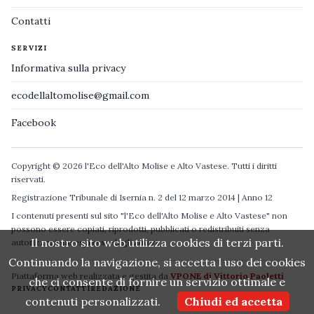
Contatti
SERVIZI
Informativa sulla privacy
ecodellaltomolise@gmail.com
Facebook
Copyright © 2026 l'Eco dell'Alto Molise e Alto Vastese. Tutti i diritti
riservati.
Registrazione Tribunale di Isernia n. 2 del 12 marzo 2014 | Anno 12
I contenuti presenti sul sito "l'Eco dell'Alto Molise e Alto Vastese" non
possono essere copiati, riprodotti, pubblicati o redistribuiti senza
Il nostro sito web utilizza cookies di terzi parti.
autorizzazione espressa degli autori.
Continuando la navigazione, si accetta l uso dei cookies
Piattaforma web realizzata e gestita da
VPONE di Vittorio Paoletti
che ci consente di fornire un servizio ottimale e
PRIVACY
CONTATTI
REDAZIONE
contenuti personalizzati.
Chiudi ed accetta