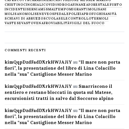
CAPRACOTTA
CARABINIERI
CASTIGLIONE MESSER MARINO
CHIETINO
CINGHIALI
COVID19
DROGA
FINANZA
FORESTALE
FURTO
INCIDENTE
ISERNIA
M5S
MALTEMPO
MIGRANTI
MOLISANI
MOLISANO
MOLISE
NEVE
OSPEDALE
POLIZIA
PROFUGHI
SANITÀ
SCHIAVI DI ABRUZZO
SCUOLA
SELECONTROLLO
TERMOLI
VASTESE
VASTO
VENAFRO
VIABILITÀ
VIGILI DEL FUOCO
COMMENTI RECENTI
kimQqpDzdFadDXrkHWJAJiY
su
“Il mare non porta
fiori”, la presentazione del libro di Lina Colacillo
nella “sua” Castiglione Messer Marino
kimQqpDzdFadDXrkHWJAJiY
su
Smarriscono il
sentiero e restano bloccati in quota sul Matese,
escursionisti tratti in salvo dal Soccorso alpino
kimQqpDzdFadDXrkHWJAJiY
su
“Il mare non porta
fiori”, la presentazione del libro di Lina Colacillo
nella “sua” Castiglione Messer Marino