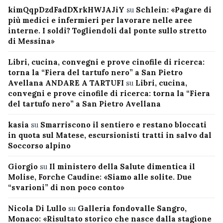
kimQqpDzdFadDXrkHWJAJiY
su
Schlein: «Pagare di
più medici e infermieri per lavorare nelle aree
interne. I soldi? Togliendoli dal ponte sullo stretto
di Messina»
Libri, cucina, convegni e prove cinofile di ricerca:
torna la “Fiera del tartufo nero” a San Pietro
Avellana ANDARE A TARTUFI
su
Libri, cucina,
convegni e prove cinofile di ricerca: torna la “Fiera
del tartufo nero” a San Pietro Avellana
kasia
su
Smarriscono il sentiero e restano bloccati
in quota sul Matese, escursionisti tratti in salvo dal
Soccorso alpino
Giorgio
su
Il ministero della Salute dimentica il
Molise, Forche Caudine: «Siamo alle solite. Due
“svarioni” di non poco conto»
Nicola Di Lullo
su
Galleria fondovalle Sangro,
Monaco: «Risultato storico che nasce dalla stagione