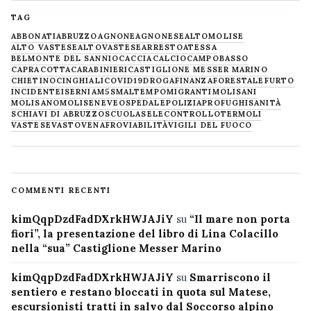
TAG
ABBONATI
ABRUZZO
AGNONE
AGNONESE
ALTOMOLISE
ALTO VASTESE
ALTOVASTESE
ARRESTO
ATESSA
BELMONTE DEL SANNIO
CACCIA
CALCIO
CAMPOBASSO
CAPRACOTTA
CARABINIERI
CASTIGLIONE MESSER MARINO
CHIETINO
CINGHIALI
COVID19
DROGA
FINANZA
FORESTALE
FURTO
INCIDENTE
ISERNIA
M5S
MALTEMPO
MIGRANTI
MOLISANI
MOLISANO
MOLISE
NEVE
OSPEDALE
POLIZIA
PROFUGHI
SANITÀ
SCHIAVI DI ABRUZZO
SCUOLA
SELECONTROLLO
TERMOLI
VASTESE
VASTO
VENAFRO
VIABILITÀ
VIGILI DEL FUOCO
COMMENTI RECENTI
kimQqpDzdFadDXrkHWJAJiY
su
“Il mare non porta
fiori”, la presentazione del libro di Lina Colacillo
nella “sua” Castiglione Messer Marino
kimQqpDzdFadDXrkHWJAJiY
su
Smarriscono il
sentiero e restano bloccati in quota sul Matese,
escursionisti tratti in salvo dal Soccorso alpino