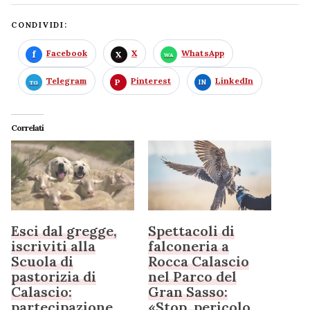
CONDIVIDI:
Facebook
X
WhatsApp
Telegram
Pinterest
LinkedIn
Correlati
Esci dal gregge,
Spettacoli di
iscriviti alla
falconeria a
Scuola di
Rocca Calascio
pastorizia di
nel Parco del
Calascio:
Gran Sasso:
partecipazione
«Stop, pericolo