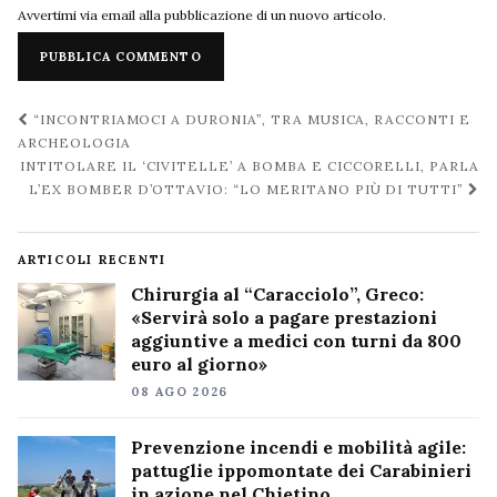
Avvertimi via email alla pubblicazione di un nuovo articolo.
Navigazione
“INCONTRIAMOCI A DURONIA”, TRA MUSICA, RACCONTI E
post
ARCHEOLOGIA
INTITOLARE IL ‘CIVITELLE’ A BOMBA E CICCORELLI, PARLA
L’EX BOMBER D’OTTAVIO: “LO MERITANO PIÙ DI TUTTI”
ARTICOLI RECENTI
Chirurgia al “Caracciolo”, Greco:
«Servirà solo a pagare prestazioni
aggiuntive a medici con turni da 800
euro al giorno»
08 AGO 2026
Prevenzione incendi e mobilità agile:
pattuglie ippomontate dei Carabinieri
in azione nel Chietino