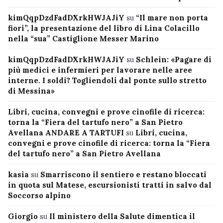
kimQqpDzdFadDXrkHWJAJiY
su
“Il mare non porta
fiori”, la presentazione del libro di Lina Colacillo
nella “sua” Castiglione Messer Marino
kimQqpDzdFadDXrkHWJAJiY
su
Schlein: «Pagare di
più medici e infermieri per lavorare nelle aree
interne. I soldi? Togliendoli dal ponte sullo stretto
di Messina»
Libri, cucina, convegni e prove cinofile di ricerca:
torna la “Fiera del tartufo nero” a San Pietro
Avellana ANDARE A TARTUFI
su
Libri, cucina,
convegni e prove cinofile di ricerca: torna la “Fiera
del tartufo nero” a San Pietro Avellana
kasia
su
Smarriscono il sentiero e restano bloccati
in quota sul Matese, escursionisti tratti in salvo dal
Soccorso alpino
Giorgio
su
Il ministero della Salute dimentica il