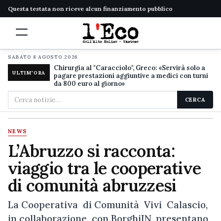
Questa testata non riceve alcun finanziamento pubblico
SABATO 8 AGOSTO 2026
Chirurgia al "Caracciolo", Greco: «Servirà solo a
ULTIM'ORA
pagare prestazioni aggiuntive a medici con turni
da 800 euro al giorno»
Cerca
CERCA
nel
sito
NEWS
L’Abruzzo si racconta:
viaggio tra le cooperative
di comunità abruzzesi
La Cooperativa di Comunità Vivi Calascio,
in collaborazione con BorghiIN, presentano