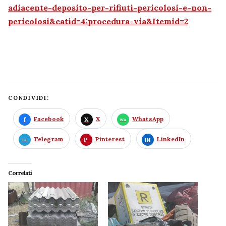
adiacente-deposito-per-rifiuti-pericolosi-e-non-
pericolosi&catid=4:procedura-via&Itemid=2
CONDIVIDI:
Facebook
X
WhatsApp
Telegram
Pinterest
LinkedIn
Correlati