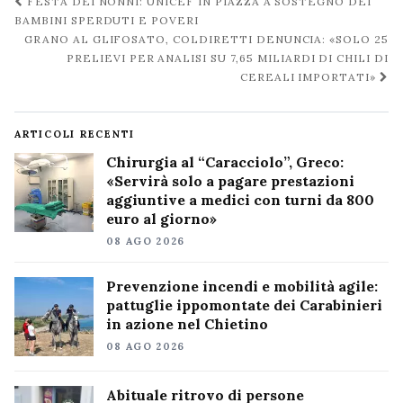
Navigazione
FESTA DEI NONNI: UNICEF IN PIAZZA A SOSTEGNO DEI
post
BAMBINI SPERDUTI E POVERI
GRANO AL GLIFOSATO, COLDIRETTI DENUNCIA: «SOLO 25
PRELIEVI PER ANALISI SU 7,65 MILIARDI DI CHILI DI
CEREALI IMPORTATI»
ARTICOLI RECENTI
Chirurgia al “Caracciolo”, Greco:
«Servirà solo a pagare prestazioni
aggiuntive a medici con turni da 800
euro al giorno»
08 AGO 2026
Prevenzione incendi e mobilità agile:
pattuglie ippomontate dei Carabinieri
in azione nel Chietino
08 AGO 2026
Abituale ritrovo di persone