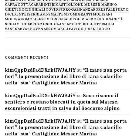
CAPRACOTTA
CARABINIERI
CASTIGLIONE MESSER MARINO
CHIETINO
CINGHIALI
COVID19
DROGA
FINANZA
FORESTALE
FURTO
INCIDENTE
ISERNIA
M5S
MALTEMPO
MIGRANTI
MOLISANI
MOLISANO
MOLISE
NEVE
OSPEDALE
POLIZIA
PROFUGHI
SANITÀ
SCHIAVI DI ABRUZZO
SCUOLA
SELECONTROLLO
TERMOLI
VASTESE
VASTO
VENAFRO
VIABILITÀ
VIGILI DEL FUOCO
COMMENTI RECENTI
kimQqpDzdFadDXrkHWJAJiY
su
“Il mare non porta
fiori”, la presentazione del libro di Lina Colacillo
nella “sua” Castiglione Messer Marino
kimQqpDzdFadDXrkHWJAJiY
su
Smarriscono il
sentiero e restano bloccati in quota sul Matese,
escursionisti tratti in salvo dal Soccorso alpino
kimQqpDzdFadDXrkHWJAJiY
su
“Il mare non porta
fiori”, la presentazione del libro di Lina Colacillo
nella “sua” Castiglione Messer Marino