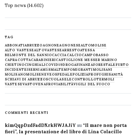
Top news
(14.602)
TAG
ABBONATI
ABRUZZO
AGNONE
AGNONESE
ALTOMOLISE
ALTO VASTESE
ALTOVASTESE
ARRESTO
ATESSA
BELMONTE DEL SANNIO
CACCIA
CALCIO
CAMPOBASSO
CAPRACOTTA
CARABINIERI
CASTIGLIONE MESSER MARINO
CHIETINO
CINGHIALI
COVID19
DROGA
FINANZA
FORESTALE
FURTO
INCIDENTE
ISERNIA
M5S
MALTEMPO
MIGRANTI
MOLISANI
MOLISANO
MOLISE
NEVE
OSPEDALE
POLIZIA
PROFUGHI
SANITÀ
SCHIAVI DI ABRUZZO
SCUOLA
SELECONTROLLO
TERMOLI
VASTESE
VASTO
VENAFRO
VIABILITÀ
VIGILI DEL FUOCO
COMMENTI RECENTI
kimQqpDzdFadDXrkHWJAJiY
su
“Il mare non porta
fiori”, la presentazione del libro di Lina Colacillo