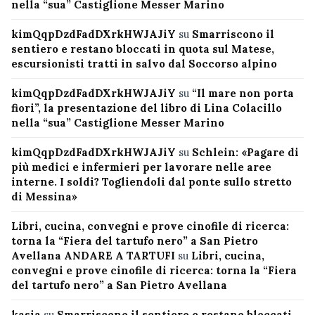
nella “sua” Castiglione Messer Marino
kimQqpDzdFadDXrkHWJAJiY
su
Smarriscono il
sentiero e restano bloccati in quota sul Matese,
escursionisti tratti in salvo dal Soccorso alpino
kimQqpDzdFadDXrkHWJAJiY
su
“Il mare non porta
fiori”, la presentazione del libro di Lina Colacillo
nella “sua” Castiglione Messer Marino
kimQqpDzdFadDXrkHWJAJiY
su
Schlein: «Pagare di
più medici e infermieri per lavorare nelle aree
interne. I soldi? Togliendoli dal ponte sullo stretto
di Messina»
Libri, cucina, convegni e prove cinofile di ricerca:
torna la “Fiera del tartufo nero” a San Pietro
Avellana ANDARE A TARTUFI
su
Libri, cucina,
convegni e prove cinofile di ricerca: torna la “Fiera
del tartufo nero” a San Pietro Avellana
kasia
su
Smarriscono il sentiero e restano bloccati