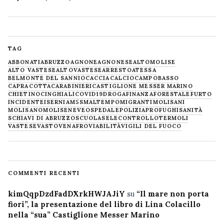
TAG
ABBONATI
ABRUZZO
AGNONE
AGNONESE
ALTOMOLISE
ALTO VASTESE
ALTOVASTESE
ARRESTO
ATESSA
BELMONTE DEL SANNIO
CACCIA
CALCIO
CAMPOBASSO
CAPRACOTTA
CARABINIERI
CASTIGLIONE MESSER MARINO
CHIETINO
CINGHIALI
COVID19
DROGA
FINANZA
FORESTALE
FURTO
INCIDENTE
ISERNIA
M5S
MALTEMPO
MIGRANTI
MOLISANI
MOLISANO
MOLISE
NEVE
OSPEDALE
POLIZIA
PROFUGHI
SANITÀ
SCHIAVI DI ABRUZZO
SCUOLA
SELECONTROLLO
TERMOLI
VASTESE
VASTO
VENAFRO
VIABILITÀ
VIGILI DEL FUOCO
COMMENTI RECENTI
kimQqpDzdFadDXrkHWJAJiY
su
“Il mare non porta
fiori”, la presentazione del libro di Lina Colacillo
nella “sua” Castiglione Messer Marino