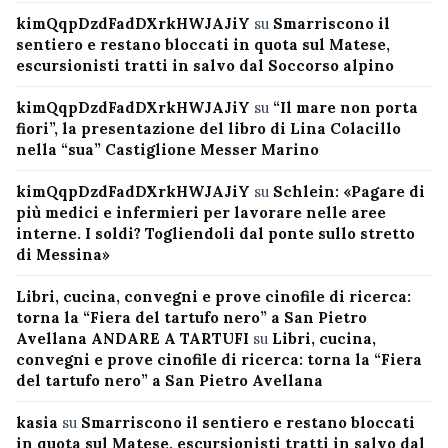
kimQqpDzdFadDXrkHWJAJiY
su
Smarriscono il
sentiero e restano bloccati in quota sul Matese,
escursionisti tratti in salvo dal Soccorso alpino
kimQqpDzdFadDXrkHWJAJiY
su
“Il mare non porta
fiori”, la presentazione del libro di Lina Colacillo
nella “sua” Castiglione Messer Marino
kimQqpDzdFadDXrkHWJAJiY
su
Schlein: «Pagare di
più medici e infermieri per lavorare nelle aree
interne. I soldi? Togliendoli dal ponte sullo stretto
di Messina»
Libri, cucina, convegni e prove cinofile di ricerca:
torna la “Fiera del tartufo nero” a San Pietro
Avellana ANDARE A TARTUFI
su
Libri, cucina,
convegni e prove cinofile di ricerca: torna la “Fiera
del tartufo nero” a San Pietro Avellana
kasia
su
Smarriscono il sentiero e restano bloccati
in quota sul Matese, escursionisti tratti in salvo dal