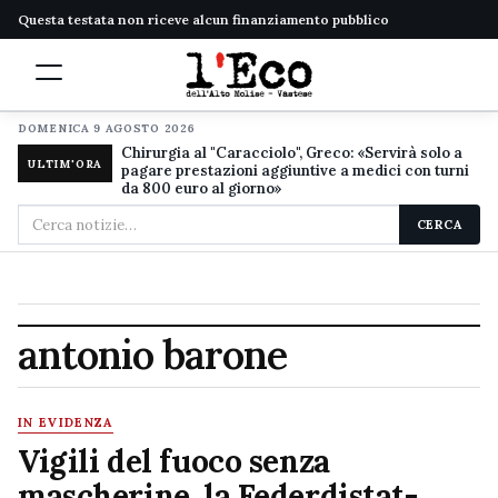
Questa testata non riceve alcun finanziamento pubblico
DOMENICA 9 AGOSTO 2026
Chirurgia al "Caracciolo", Greco: «Servirà solo a
ULTIM'ORA
pagare prestazioni aggiuntive a medici con turni
da 800 euro al giorno»
Cerca
CERCA
nel
sito
antonio barone
IN EVIDENZA
Vigili del fuoco senza
mascherine, la Federdistat-