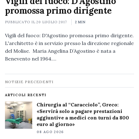
Vigili del fuoco: D’Agostino
promossa primo dirigente
PUBBLICATO IL
20 LUGLIO 2017
2 MIN
Vigili del fuoco: D'Agostino promossa primo dirigente.
L'architetto è in servizio presso la direzione regionale
del Molise. Maria Angelina D’Agostino è nata a
Benevento nel 1964.…
Navigazione
NOTIZIE PRECEDENTI
notizie
ARTICOLI RECENTI
Chirurgia al “Caracciolo”, Greco:
«Servirà solo a pagare prestazioni
aggiuntive a medici con turni da 800
euro al giorno»
08 AGO 2026