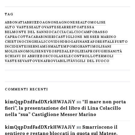
TAG
ABBONATI
ABRUZZO
AGNONE
AGNONESE
ALTOMOLISE
ALTO VASTESE
ALTOVASTESE
ARRESTO
ATESSA
BELMONTE DEL SANNIO
CACCIA
CALCIO
CAMPOBASSO
CAPRACOTTA
CARABINIERI
CASTIGLIONE MESSER MARINO
CHIETINO
CINGHIALI
COVID19
DROGA
FINANZA
FORESTALE
FURTO
INCIDENTE
ISERNIA
M5S
MALTEMPO
MIGRANTI
MOLISANI
MOLISANO
MOLISE
NEVE
OSPEDALE
POLIZIA
PROFUGHI
SANITÀ
SCHIAVI DI ABRUZZO
SCUOLA
SELECONTROLLO
TERMOLI
VASTESE
VASTO
VENAFRO
VIABILITÀ
VIGILI DEL FUOCO
COMMENTI RECENTI
kimQqpDzdFadDXrkHWJAJiY
su
“Il mare non porta
fiori”, la presentazione del libro di Lina Colacillo
nella “sua” Castiglione Messer Marino
kimQqpDzdFadDXrkHWJAJiY
su
Smarriscono il
sentiero e restano bloccati in quota sul Matese,