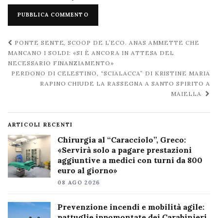
Navigazione
PONTE SENTE, SCOOP DE L’ECO. ANAS AMMETTE CHE
post
MANCANO I SOLDI: «SI È ANCORA IN ATTESA DEL
NECESSARIO FINANZIAMENTO»
PERDONO DI CELESTINO, “SCIALACCA” DI KRISTINE MARIA
RAPINO CHIUDE LA RASSEGNA A SANTO SPIRITO A
MAIELLA
ARTICOLI RECENTI
Chirurgia al “Caracciolo”, Greco:
«Servirà solo a pagare prestazioni
aggiuntive a medici con turni da 800
euro al giorno»
08 AGO 2026
Prevenzione incendi e mobilità agile:
pattuglie ippomontate dei Carabinieri