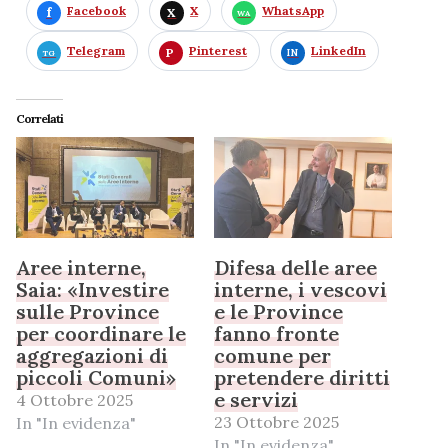
Facebook
X
WhatsApp
Telegram
Pinterest
LinkedIn
Correlati
Aree interne,
Difesa delle aree
Saia: «Investire
interne, i vescovi
sulle Province
e le Province
per coordinare le
fanno fronte
aggregazioni di
comune per
piccoli Comuni»
pretendere diritti
e servizi
4 Ottobre 2025
23 Ottobre 2025
In "In evidenza"
In "In evidenza"