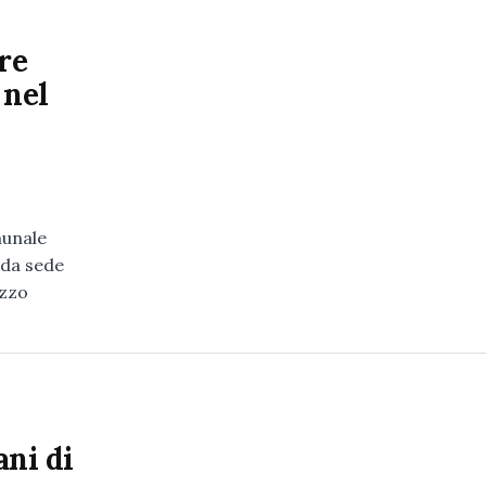
re
 nel
munale
nda sede
azzo
ani di