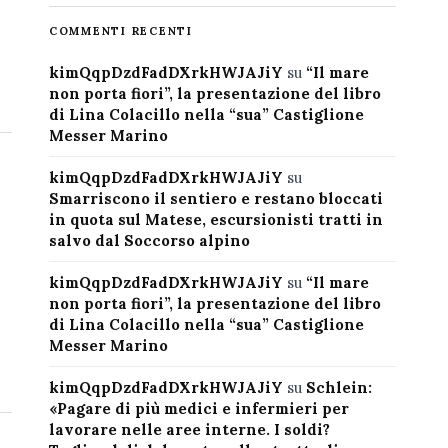
COMMENTI RECENTI
kimQqpDzdFadDXrkHWJAJiY
su
“Il mare
non porta fiori”, la presentazione del libro
di Lina Colacillo nella “sua” Castiglione
Messer Marino
kimQqpDzdFadDXrkHWJAJiY
su
Smarriscono il sentiero e restano bloccati
in quota sul Matese, escursionisti tratti in
salvo dal Soccorso alpino
kimQqpDzdFadDXrkHWJAJiY
su
“Il mare
non porta fiori”, la presentazione del libro
di Lina Colacillo nella “sua” Castiglione
Messer Marino
kimQqpDzdFadDXrkHWJAJiY
su
Schlein:
«Pagare di più medici e infermieri per
lavorare nelle aree interne. I soldi?