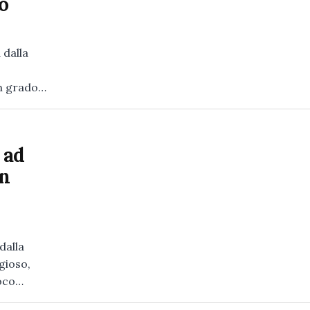
o
 dalla
in grado…
 ad
in
dalla
gioso,
roco…