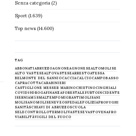
Senza categoria
(2)
Sport
(1.639)
Top news
(14.600)
TAG
ABBONATI
ABRUZZO
AGNONE
AGNONESE
ALTOMOLISE
ALTO VASTESE
ALTOVASTESE
ARRESTO
ATESSA
BELMONTE DEL SANNIO
CACCIA
CALCIO
CAMPOBASSO
CAPRACOTTA
CARABINIERI
CASTIGLIONE MESSER MARINO
CHIETINO
CINGHIALI
COVID19
DROGA
FINANZA
FORESTALE
FURTO
INCIDENTE
ISERNIA
M5S
MALTEMPO
MIGRANTI
MOLISANI
MOLISANO
MOLISE
NEVE
OSPEDALE
POLIZIA
PROFUGHI
SANITÀ
SCHIAVI DI ABRUZZO
SCUOLA
SELECONTROLLO
TERMOLI
VASTESE
VASTO
VENAFRO
VIABILITÀ
VIGILI DEL FUOCO