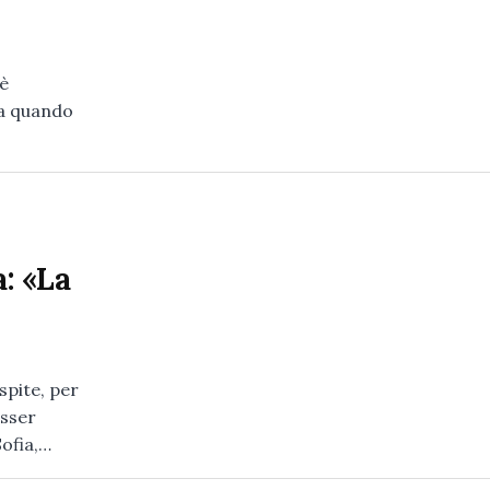
 è
da quando
a: «La
spite, per
esser
Sofia,…