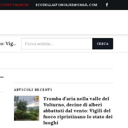
CCOUNT PREMIUM
ECODELLALTOMOLISE@GMAIL.COM
Cerca
Tromba d'aria nella valle del Volturno, decine di alberi abbattuti dal vento: Vigili del fuoco ripristinano lo stato dei luoghi
CERCA
nel
sito
ARTICOLI RECENTI
Tromba d’aria nella valle del
Volturno, decine di alberi
abbattuti dal vento: Vigili del
fuoco ripristinano lo stato dei
luoghi