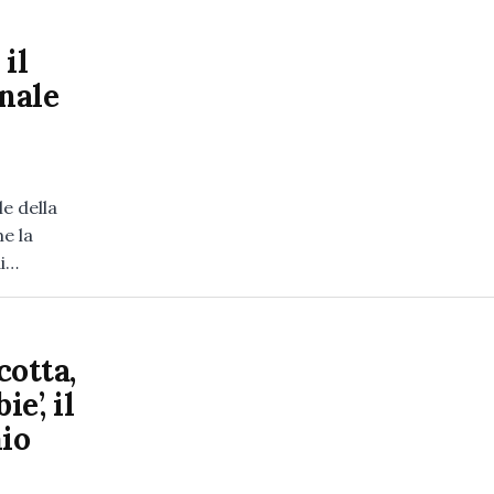
il
nale
e della
e la
di…
cotta,
e’, il
mio