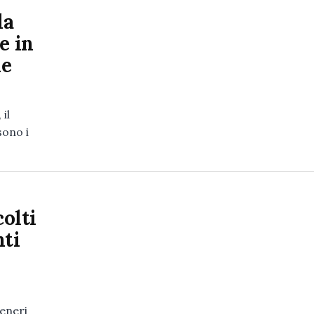
la
e in
ne
il
sono i
colti
nti
eneri