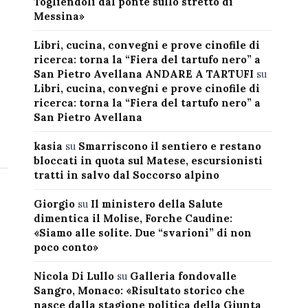
Togliendoli dal ponte sullo stretto di
Messina»
Libri, cucina, convegni e prove cinofile di
ricerca: torna la “Fiera del tartufo nero” a
San Pietro Avellana ANDARE A TARTUFI
su
Libri, cucina, convegni e prove cinofile di
ricerca: torna la “Fiera del tartufo nero” a
San Pietro Avellana
kasia
su
Smarriscono il sentiero e restano
bloccati in quota sul Matese, escursionisti
tratti in salvo dal Soccorso alpino
Giorgio
su
Il ministero della Salute
dimentica il Molise, Forche Caudine:
«Siamo alle solite. Due “svarioni” di non
poco conto»
Nicola Di Lullo
su
Galleria fondovalle
Sangro, Monaco: «Risultato storico che
nasce dalla stagione politica della Giunta