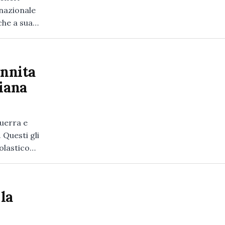
 nazionale
 che a sua…
annita
liana
guerra e
 Questi gli
colastico…
la