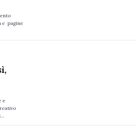
cento
ta e pagine
ì,
e e
reativo
i…