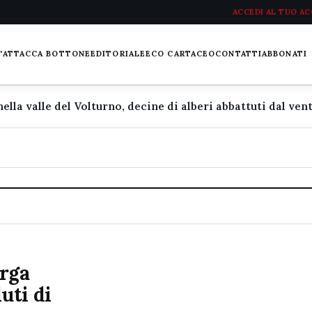
ACCEDI AL TUO A
L'ATTACCA BOTTONE
EDITORIALE
ECO CARTACEO
CONTATTI
ABBONATI
arga
uti di