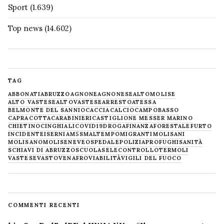
Sport
(1.639)
Top news
(14.602)
TAG
ABBONATI
ABRUZZO
AGNONE
AGNONESE
ALTOMOLISE
ALTO VASTESE
ALTOVASTESE
ARRESTO
ATESSA
BELMONTE DEL SANNIO
CACCIA
CALCIO
CAMPOBASSO
CAPRACOTTA
CARABINIERI
CASTIGLIONE MESSER MARINO
CHIETINO
CINGHIALI
COVID19
DROGA
FINANZA
FORESTALE
FURTO
INCIDENTE
ISERNIA
M5S
MALTEMPO
MIGRANTI
MOLISANI
MOLISANO
MOLISE
NEVE
OSPEDALE
POLIZIA
PROFUGHI
SANITÀ
SCHIAVI DI ABRUZZO
SCUOLA
SELECONTROLLO
TERMOLI
VASTESE
VASTO
VENAFRO
VIABILITÀ
VIGILI DEL FUOCO
COMMENTI RECENTI