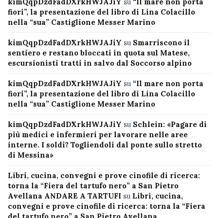
kimQqpDzdFadDXrkHWJAJiY
su
“Il mare non porta
fiori”, la presentazione del libro di Lina Colacillo
nella “sua” Castiglione Messer Marino
kimQqpDzdFadDXrkHWJAJiY
su
Smarriscono il
sentiero e restano bloccati in quota sul Matese,
escursionisti tratti in salvo dal Soccorso alpino
kimQqpDzdFadDXrkHWJAJiY
su
“Il mare non porta
fiori”, la presentazione del libro di Lina Colacillo
nella “sua” Castiglione Messer Marino
kimQqpDzdFadDXrkHWJAJiY
su
Schlein: «Pagare di
più medici e infermieri per lavorare nelle aree
interne. I soldi? Togliendoli dal ponte sullo stretto
di Messina»
Libri, cucina, convegni e prove cinofile di ricerca:
torna la “Fiera del tartufo nero” a San Pietro
Avellana ANDARE A TARTUFI
su
Libri, cucina,
convegni e prove cinofile di ricerca: torna la “Fiera
del tartufo nero” a San Pietro Avellana