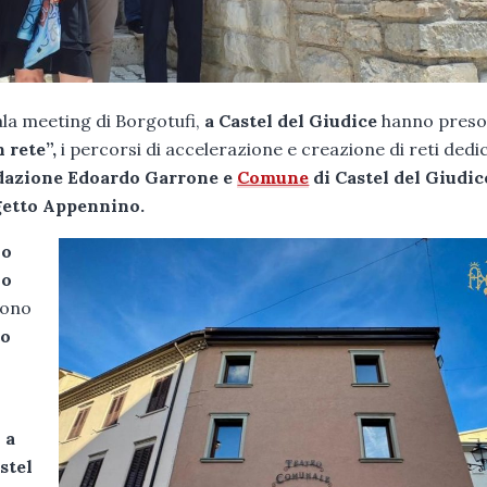
sala meeting di Borgotufi,
a Castel del Giudice
hanno preso 
 rete”,
i percorsi di accelerazione e creazione di reti dedi
dazione Edoardo Garrone e
Comune
di Castel del Giudic
getto Appennino.
io
io
gono
to
 a
stel