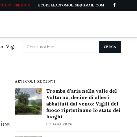
CCOUNT PREMIUM
ECODELLALTOMOLISE@GMAIL.COM
Cerca
Tromba d'aria nella valle del Volturno, decine di alberi abbattuti dal vento: Vigili del fuoco ripristinano lo stato dei luoghi
CERCA
nel
sito
ARTICOLI RECENTI
Tromba d’aria nella valle del
Volturno, decine di alberi
abbattuti dal vento: Vigili del
fuoco ripristinano lo stato dei
luoghi
dice
07 AGO 2026