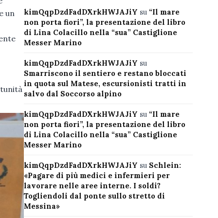
e
kimQqpDzdFadDXrkHWJAJiY
su
“Il mare
e un
non porta fiori”, la presentazione del libro
di Lina Colacillo nella “sua” Castiglione
mente
Messer Marino
.
kimQqpDzdFadDXrkHWJAJiY
su
Smarriscono il sentiero e restano bloccati
in quota sul Matese, escursionisti tratti in
tunità
salvo dal Soccorso alpino
kimQqpDzdFadDXrkHWJAJiY
su
“Il mare
non porta fiori”, la presentazione del libro
di Lina Colacillo nella “sua” Castiglione
Messer Marino
kimQqpDzdFadDXrkHWJAJiY
su
Schlein:
«Pagare di più medici e infermieri per
lavorare nelle aree interne. I soldi?
Togliendoli dal ponte sullo stretto di
Messina»