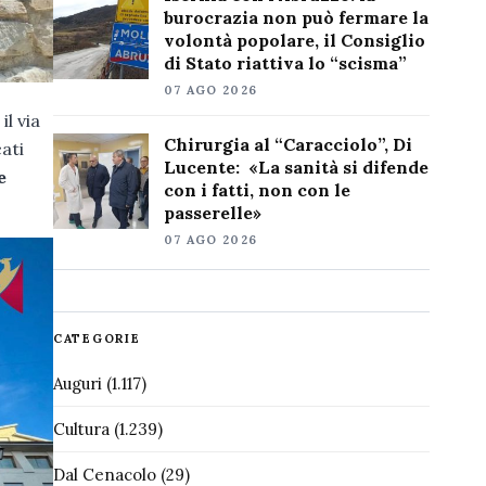
burocrazia non può fermare la
volontà popolare, il Consiglio
di Stato riattiva lo “scisma”
07 AGO 2026
il via
Chirurgia al “Caracciolo”, Di
cati
Lucente: «La sanità si difende
e
con i fatti, non con le
passerelle»
07 AGO 2026
CATEGORIE
Auguri
(1.117)
Cultura
(1.239)
Dal Cenacolo
(29)