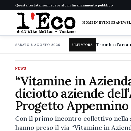
Questa testata non riceve alcun finanziamento pubblico
HOME
IN EVIDENZA
NEWS
SABATO 8 AGOSTO 2026
ULTIM'ORA
NEWS
“Vitamine in Azienda
diciotto aziende dell
Progetto Appennino
Con il primo incontro collettivo nella
hanno preso il via “Vitamine in Azienda