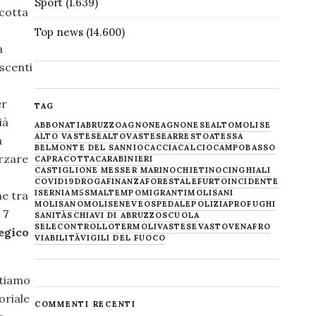
Sport
(1.639)
acotta
Top news
(14.600)
a
escenti
r
TAG
ià
ABBONATI
ABRUZZO
AGNONE
AGNONESE
ALTOMOLISE
ALTO VASTESE
ALTOVASTESE
ARRESTO
ATESSA
a
BELMONTE DEL SANNIO
CACCIA
CALCIO
CAMPOBASSO
orzare
CAPRACOTTA
CARABINIERI
CASTIGLIONE MESSER MARINO
CHIETINO
CINGHIALI
COVID19
DROGA
FINANZA
FORESTALE
FURTO
INCIDENTE
ISERNIA
M5S
MALTEMPO
MIGRANTI
MOLISANI
he tra
MOLISANO
MOLISE
NEVE
OSPEDALE
POLIZIA
PROFUGHI
n
7
SANITÀ
SCHIAVI DI ABRUZZO
SCUOLA
SELECONTROLLO
TERMOLI
VASTESE
VASTO
VENAFRO
tegico
VIABILITÀ
VIGILI DEL FUOCO
rtiamo
oriale
COMMENTI RECENTI