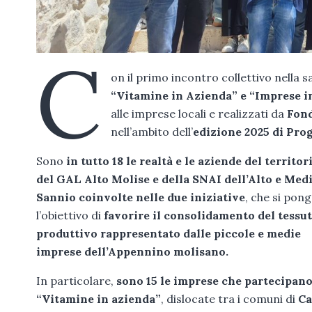
C
on il primo incontro collettivo nella 
“Vitamine in Azienda” e “Imprese in
alle imprese locali e realizzati da
Fon
nell’ambito dell’
edizione 2025 di Pro
Sono
in tutto 18 le realtà e le aziende del territor
del GAL Alto Molise e della SNAI dell’Alto e Med
Sannio coinvolte nelle due iniziative
, che si pon
l’obiettivo di
favorire il consolidamento del tessu
produttivo rappresentato dalle piccole e medie
imprese dell’Appennino molisano
.
In particolare,
sono 15 le imprese che partecipano
“Vitamine in azienda”
, dislocate tra i comuni di
Ca