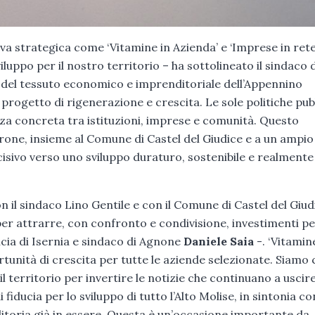
iva strategica come ‘Vitamine in Azienda’ e ‘Imprese in rete
uppo per il nostro territorio – ha sottolineato il sindaco d
 del tessuto economico e imprenditoriale dell’Appennino
progetto di rigenerazione e crescita. Le sole politiche pub
nza concreta tra istituzioni, imprese e comunità. Questo
ne, insieme al Comune di Castel del Giudice e a un ampio
isivo verso uno sviluppo duraturo, sostenibile e realmente
 il sindaco Lino Gentile e con il Comune di Castel del Giud
r attrarre, con confronto e condivisione, investimenti per
ncia di Isernia e sindaco di Agnone
Daniele Saia
-. ‘Vitamin
tunità di crescita per tutte le aziende selezionate. Siamo 
 territorio per invertire le notizie che continuano a uscire
fiducia per lo sviluppo di tutto l’Alto Molise, in sintonia con
toria già in essere. Questa è un’occasione importante da