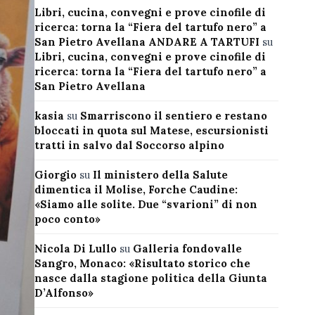
Libri, cucina, convegni e prove cinofile di
ricerca: torna la “Fiera del tartufo nero” a
San Pietro Avellana ANDARE A TARTUFI
su
Libri, cucina, convegni e prove cinofile di
ricerca: torna la “Fiera del tartufo nero” a
San Pietro Avellana
kasia
su
Smarriscono il sentiero e restano
bloccati in quota sul Matese, escursionisti
tratti in salvo dal Soccorso alpino
Giorgio
su
Il ministero della Salute
dimentica il Molise, Forche Caudine:
«Siamo alle solite. Due “svarioni” di non
poco conto»
Nicola Di Lullo
su
Galleria fondovalle
Sangro, Monaco: «Risultato storico che
nasce dalla stagione politica della Giunta
D’Alfonso»