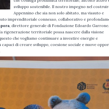
che coniuga prossimità territoriale, ascolto attivo 
sviluppo sostenibile. Il nostro impegno nel costruir
Appennino che sia non solo abitato, ma vissuto e
ssuto imprenditoriale connesso, collaborativo e profonda
mpora
, direttore generale di Fondazione Edoardo Garrone
a rigenerazione territoriale possa nascere dalla visione
e questo che vogliamo continuare a investire energie e
capaci di creare sviluppo, coesione sociale e nuove oppor
.