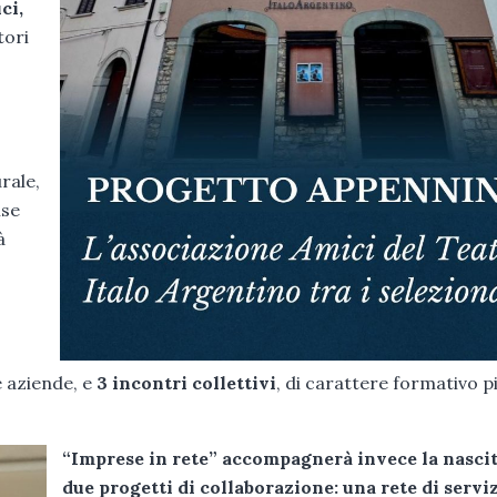
ci,
tori
rale,
ise
à
e aziende, e
3 incontri collettivi
, di carattere formativo p
“Imprese in rete” accompagnerà invece la nascit
due progetti di collaborazione: una rete di servi