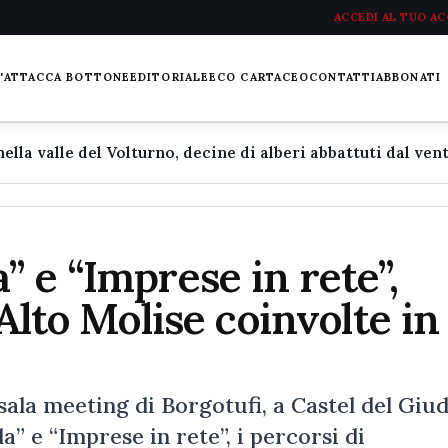
ACCEDI AL TUO A
L'ATTACCA BOTTONE
EDITORIALE
ECO CARTACEO
CONTATTI
ABBONATI
” e “Imprese in rete”,
’Alto Molise coinvolte in
 sala meeting di Borgotufi, a Castel del Giu
” e “Imprese in rete”, i percorsi di