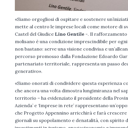
«Siamo orgogliosi di ospitare e sostenere un’iniziat
mette al centro le imprese locali come motore di svil
Castel del Giudice
Lino Gentile
-. Il rafforzamento
molisano è una condizione imprescindibile per ogni 
non bastano: serve una visione condivisa e un’allea
percorso promosso dalla Fondazione Edoardo Garro
partenariato territoriale, rappresenta un passo dec
generativo».
«Siamo onorati di condividere questa esperienza con
che ancora una volta dimostra lungimiranza nel sape
territorio – ha evidenziato il presidente della Provi
Azienda’ e ‘Imprese in rete’ rappresentano un’oppor
che Progetto Appennino arricchirà e farà crescere il
giornali su spopolamento e denatalità, con spirito di 
investimenti in turismo, enogastronomia e imprendi