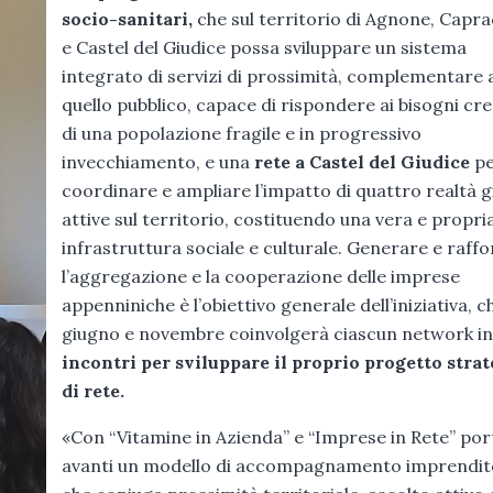
socio-sanitari,
che sul territorio di Agnone, Capr
e Castel del Giudice possa sviluppare un sistema
integrato di servizi di prossimità, complementare 
quello pubblico, capace di rispondere ai bisogni cr
di una popolazione fragile e in progressivo
invecchiamento, e una
rete a Castel del Giudice
pe
coordinare e ampliare l’impatto di quattro realtà g
attive sul territorio, costituendo una vera e propri
infrastruttura sociale e culturale. Generare e raff
l’aggregazione e la cooperazione delle imprese
appenniniche è l’obiettivo generale dell’iniziativa, c
giugno e novembre coinvolgerà ciascun network i
incontri per sviluppare il proprio progetto stra
di rete.
«Con “Vitamine in Azienda” e “Imprese in Rete” po
avanti un modello di accompagnamento imprendit