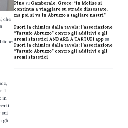
Pino
su
Gamberale, Greco: “In Molise si
continua a viaggiare su strade dissestate,
ma poi si va in Abruzzo a tagliare nastri”
’, che
i
Fuori la chimica dalla tavola: l’associazione
“Tartufo Abruzzo” contro gli additivi e gli
aromi sintetici ANDARE A TARTUFI app
su
bliche
Fuori la chimica dalla tavola: l’associazione
“Tartufo Abruzzo” contro gli additivi e gli
aromi sintetici
ice,
 il
e in
certi
 sui
 gli