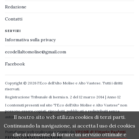
Redazione
Contatti
SERVIZI
Informativa sulla privacy
ecodellaltomolise@gmail.com
Facebook
Copyright © 2026 l'Eco dell'Alto Molise e Alto Vastese. Tutti i diritti
riservati.
Registrazione Tribunale di Isernia n. 2 del 12 marzo 2014 | Anno 12
I contenuti presenti sul sito "l'Eco dell'Alto Molise e Alto Vastese" non
possono essere copiati, riprodotti, pubblicati o redistribuiti senza
Il nostro sito web utilizza cookies di terzi parti.
autorizzazione espressa degli autori.
Continuando la navigazione, si accetta l uso dei cookies
Piattaforma web realizzata e gestita da
VPONE di Vittorio Paoletti
che ci consente di fornire un servizio ottimale e
PRIVACY
CONTATTI
REDAZIONE