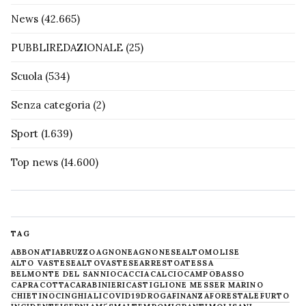
News
(42.665)
PUBBLIREDAZIONALE
(25)
Scuola
(534)
Senza categoria
(2)
Sport
(1.639)
Top news
(14.600)
TAG
ABBONATI
ABRUZZO
AGNONE
AGNONESE
ALTOMOLISE
ALTO VASTESE
ALTOVASTESE
ARRESTO
ATESSA
BELMONTE DEL SANNIO
CACCIA
CALCIO
CAMPOBASSO
CAPRACOTTA
CARABINIERI
CASTIGLIONE MESSER MARINO
CHIETINO
CINGHIALI
COVID19
DROGA
FINANZA
FORESTALE
FURTO