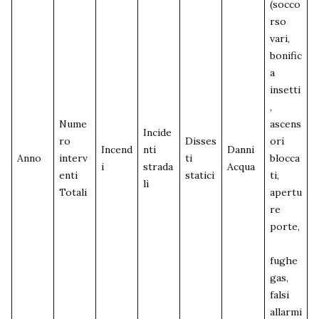
(socco
rso
vari,
bonific
a
insetti
,
Nume
ascens
Incide
ro
Disses
ori
Incend
nti
Danni
Anno
interv
ti
blocca
i
strada
Acqua
enti
statici
ti,
li
Totali
apertu
re
porte,
fughe
gas,
falsi
allarmi