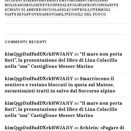
INCIDENTE
ISERNIA
M5S
MALTEMPO
MIGRANTI
MOLISANI
MOLISANO
MOLISE
NEVE
OSPEDALE
POLIZIA
PROFUGHI
SANITÀ
SCHIAVI DI ABRUZZO
SCUOLA
SELECONTROLLO
TERMOLI
VASTESE
VASTO
VENAFRO
VIABILITÀ
VIGILI DEL FUOCO
COMMENTI RECENTI
kimQqpDzdFadDXrkHWJAJiY
su
“Il mare non porta
fiori”, la presentazione del libro di Lina Colacillo
nella “sua” Castiglione Messer Marino
kimQqpDzdFadDXrkHWJAJiY
su
Smarriscono il
sentiero e restano bloccati in quota sul Matese,
escursionisti tratti in salvo dal Soccorso alpino
kimQqpDzdFadDXrkHWJAJiY
su
“Il mare non porta
fiori”, la presentazione del libro di Lina Colacillo
nella “sua” Castiglione Messer Marino
kimQqpDzdFadDXrkHWJAJiY
su
Schlein: «Pagare di