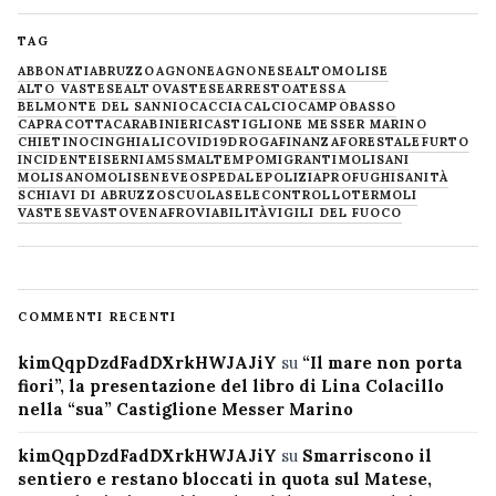
TAG
ABBONATI
ABRUZZO
AGNONE
AGNONESE
ALTOMOLISE
ALTO VASTESE
ALTOVASTESE
ARRESTO
ATESSA
BELMONTE DEL SANNIO
CACCIA
CALCIO
CAMPOBASSO
CAPRACOTTA
CARABINIERI
CASTIGLIONE MESSER MARINO
CHIETINO
CINGHIALI
COVID19
DROGA
FINANZA
FORESTALE
FURTO
INCIDENTE
ISERNIA
M5S
MALTEMPO
MIGRANTI
MOLISANI
MOLISANO
MOLISE
NEVE
OSPEDALE
POLIZIA
PROFUGHI
SANITÀ
SCHIAVI DI ABRUZZO
SCUOLA
SELECONTROLLO
TERMOLI
VASTESE
VASTO
VENAFRO
VIABILITÀ
VIGILI DEL FUOCO
COMMENTI RECENTI
kimQqpDzdFadDXrkHWJAJiY
su
“Il mare non porta
fiori”, la presentazione del libro di Lina Colacillo
nella “sua” Castiglione Messer Marino
kimQqpDzdFadDXrkHWJAJiY
su
Smarriscono il
sentiero e restano bloccati in quota sul Matese,