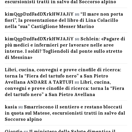
escursionisti tratti in salvo dal Soccorso alpino
kimQqpDzdFadDXrkHWJAJiY
su
“Il mare non porta
fiori”, la presentazione del libro di Lina Colacillo
nella “sua” Castiglione Messer Marino
kimQqpDzdFadDXrkHWJAJiY
su
Schlein: «Pagare di
più medici e infermieri per lavorare nelle aree
interne. I soldi? Togliendoli dal ponte sullo stretto
di Messina»
Libri, cucina, convegni e prove cinofile di ricerca:
torna la “Fiera del tartufo nero” a San Pietro
Avellana ANDARE A TARTUFI
su
Libri, cucina,
convegni e prove cinofile di ricerca: torna la “Fiera
del tartufo nero” a San Pietro Avellana
kasia
su
Smarriscono il sentiero e restano bloccati
in quota sul Matese, escursionisti tratti in salvo dal
Soccorso alpino
Giorgio
su
Il ministero della Salute dimentica il