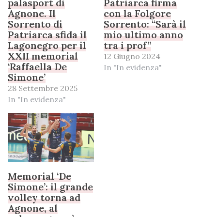
palasport di
Patriarca firma
Agnone. Il
con la Folgore
Sorrento di
Sorrento: “Sarà il
Patriarca sfida il
mio ultimo anno
Lagonegro per il
tra i prof”
XXII memorial
12 Giugno 2024
‘Raffaella De
In "In evidenza"
Simone’
28 Settembre 2025
In "In evidenza"
Memorial ‘De
Simone’: il grande
volley torna ad
Agnone, al