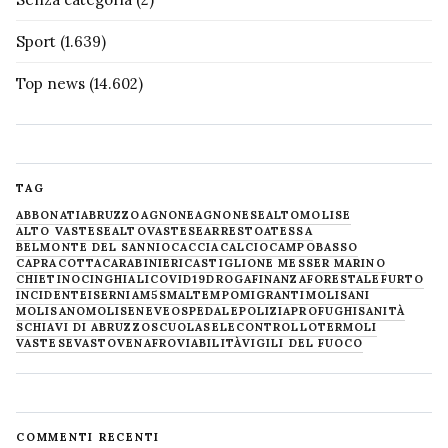
Sport
(1.639)
Top news
(14.602)
TAG
ABBONATI
ABRUZZO
AGNONE
AGNONESE
ALTOMOLISE
ALTO VASTESE
ALTOVASTESE
ARRESTO
ATESSA
BELMONTE DEL SANNIO
CACCIA
CALCIO
CAMPOBASSO
CAPRACOTTA
CARABINIERI
CASTIGLIONE MESSER MARINO
CHIETINO
CINGHIALI
COVID19
DROGA
FINANZA
FORESTALE
FURTO
INCIDENTE
ISERNIA
M5S
MALTEMPO
MIGRANTI
MOLISANI
MOLISANO
MOLISE
NEVE
OSPEDALE
POLIZIA
PROFUGHI
SANITÀ
SCHIAVI DI ABRUZZO
SCUOLA
SELECONTROLLO
TERMOLI
VASTESE
VASTO
VENAFRO
VIABILITÀ
VIGILI DEL FUOCO
COMMENTI RECENTI