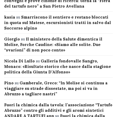
convegni e prove cinofile di ricerca: torna la “Fiera
del tartufo nero” a San Pietro Avellana
kasia
su
Smarriscono il sentiero e restano bloccati
in quota sul Matese, escursionisti tratti in salvo dal
Soccorso alpino
Giorgio
su
Il ministero della Salute dimentica il
Molise, Forche Caudine: «Siamo alle solite. Due
“svarioni” di non poco conto»
Nicola Di Lullo
su
Galleria fondovalle Sangro,
Monaco: «Risultato storico che nasce dalla stagione
politica della Giunta D’Alfonso»
Pino
su
Gamberale, Greco: “In Molise si continua a
viaggiare su strade dissestate, ma poi si va in
Abruzzo a tagliare nastri”
Fuori la chimica dalla tavola: l’associazione “Tartufo
Abruzzo” contro gli additivi e gli aromi sintetici
ANDARE A TARTUFI app
su
Fuori la chimica dalla