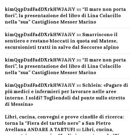
kimQqpDzdFadDXrkHWJAJiY
su
“Il mare non porta
fiori”, la presentazione del libro di Lina Colacillo
nella “sua” Castiglione Messer Marino
kimQqpDzdFadDXrkHWJAJiY
su
Smarriscono il
sentiero e restano bloccati in quota sul Matese,
escursionisti tratti in salvo dal Soccorso alpino
kimQqpDzdFadDXrkHWJAJiY
su
“Il mare non porta
fiori”, la presentazione del libro di Lina Colacillo
nella “sua” Castiglione Messer Marino
kimQqpDzdFadDXrkHWJAJiY
su
Schlein: «Pagare di
più medici e infermieri per lavorare nelle aree
interne. I soldi? Togliendoli dal ponte sullo stretto
di Messina»
Libri, cucina, convegni e prove cinofile di ricerca:
torna la “Fiera del tartufo nero” a San Pietro
Avellana ANDARE A TARTUFI
su
Libri, cucina,