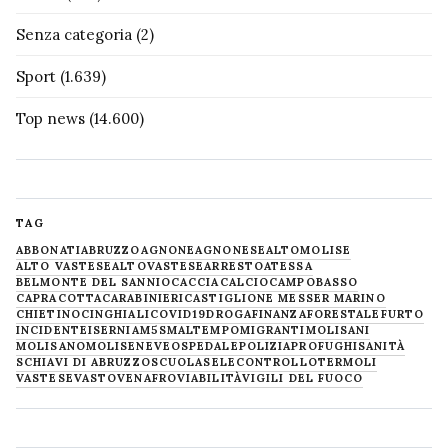
Senza categoria
(2)
Sport
(1.639)
Top news
(14.600)
TAG
ABBONATI
ABRUZZO
AGNONE
AGNONESE
ALTOMOLISE
ALTO VASTESE
ALTOVASTESE
ARRESTO
ATESSA
BELMONTE DEL SANNIO
CACCIA
CALCIO
CAMPOBASSO
CAPRACOTTA
CARABINIERI
CASTIGLIONE MESSER MARINO
CHIETINO
CINGHIALI
COVID19
DROGA
FINANZA
FORESTALE
FURTO
INCIDENTE
ISERNIA
M5S
MALTEMPO
MIGRANTI
MOLISANI
MOLISANO
MOLISE
NEVE
OSPEDALE
POLIZIA
PROFUGHI
SANITÀ
SCHIAVI DI ABRUZZO
SCUOLA
SELECONTROLLO
TERMOLI
VASTESE
VASTO
VENAFRO
VIABILITÀ
VIGILI DEL FUOCO