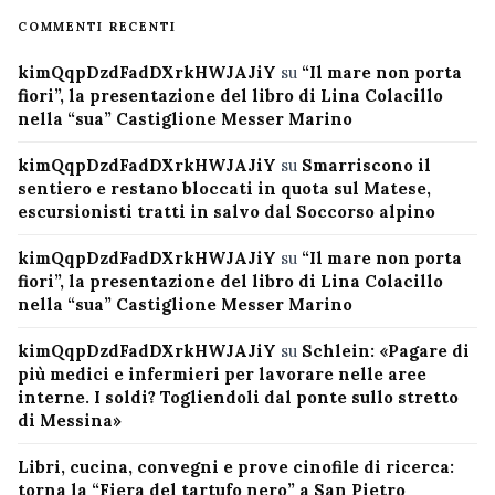
COMMENTI RECENTI
kimQqpDzdFadDXrkHWJAJiY
su
“Il mare non porta
fiori”, la presentazione del libro di Lina Colacillo
nella “sua” Castiglione Messer Marino
kimQqpDzdFadDXrkHWJAJiY
su
Smarriscono il
sentiero e restano bloccati in quota sul Matese,
escursionisti tratti in salvo dal Soccorso alpino
kimQqpDzdFadDXrkHWJAJiY
su
“Il mare non porta
fiori”, la presentazione del libro di Lina Colacillo
nella “sua” Castiglione Messer Marino
kimQqpDzdFadDXrkHWJAJiY
su
Schlein: «Pagare di
più medici e infermieri per lavorare nelle aree
interne. I soldi? Togliendoli dal ponte sullo stretto
di Messina»
Libri, cucina, convegni e prove cinofile di ricerca:
torna la “Fiera del tartufo nero” a San Pietro