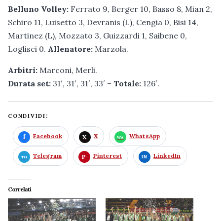
Belluno Volley:
Ferrato 9, Berger 10, Basso 8, Mian 2,
Schiro 11, Luisetto 3, Devranis (L), Cengia 0, Bisi 14,
Martinez (L), Mozzato 3, Guizzardi 1, Saibene 0,
Loglisci 0.
Allenatore:
Marzola.
Arbitri:
Marconi, Merli.
Durata set:
31′, 31′, 31′, 33′ –
Totale:
126′.
CONDIVIDI:
Facebook
X
WhatsApp
Telegram
Pinterest
LinkedIn
Correlati