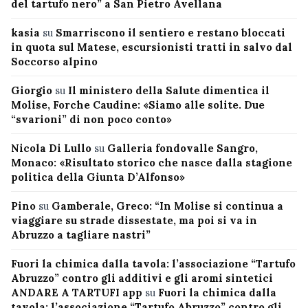
del tartufo nero” a San Pietro Avellana
kasia
su
Smarriscono il sentiero e restano bloccati
in quota sul Matese, escursionisti tratti in salvo dal
Soccorso alpino
Giorgio
su
Il ministero della Salute dimentica il
Molise, Forche Caudine: «Siamo alle solite. Due
“svarioni” di non poco conto»
Nicola Di Lullo
su
Galleria fondovalle Sangro,
Monaco: «Risultato storico che nasce dalla stagione
politica della Giunta D’Alfonso»
Pino
su
Gamberale, Greco: “In Molise si continua a
viaggiare su strade dissestate, ma poi si va in
Abruzzo a tagliare nastri”
Fuori la chimica dalla tavola: l’associazione “Tartufo
Abruzzo” contro gli additivi e gli aromi sintetici
ANDARE A TARTUFI app
su
Fuori la chimica dalla
tavola: l’associazione “Tartufo Abruzzo” contro gli