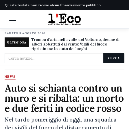
Questa testata non riceve alcun finanziamento pubblico
SABATO 8 AGOSTO 2026
Tromba d'aria nella valle del Volturno, decine di
ULTIM'ORA
alberi abbattuti dal vento: Vigili del fuoco
ripristinano lo stato dei luoghi
Cerca
CERCA
nel
sito
NEWS
Auto si schianta contro un
muro e si ribalta: un morto
e due feriti in codice rosso
Nel tardo pomeriggio di oggi, una squadra
dei vigili del fuoco del distaccamento di