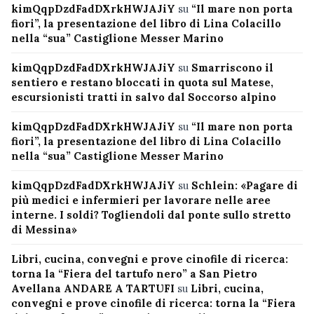
kimQqpDzdFadDXrkHWJAJiY
su
“Il mare non porta
fiori”, la presentazione del libro di Lina Colacillo
nella “sua” Castiglione Messer Marino
kimQqpDzdFadDXrkHWJAJiY
su
Smarriscono il
sentiero e restano bloccati in quota sul Matese,
escursionisti tratti in salvo dal Soccorso alpino
kimQqpDzdFadDXrkHWJAJiY
su
“Il mare non porta
fiori”, la presentazione del libro di Lina Colacillo
nella “sua” Castiglione Messer Marino
kimQqpDzdFadDXrkHWJAJiY
su
Schlein: «Pagare di
più medici e infermieri per lavorare nelle aree
interne. I soldi? Togliendoli dal ponte sullo stretto
di Messina»
Libri, cucina, convegni e prove cinofile di ricerca:
torna la “Fiera del tartufo nero” a San Pietro
Avellana ANDARE A TARTUFI
su
Libri, cucina,
convegni e prove cinofile di ricerca: torna la “Fiera