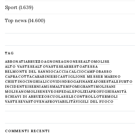
Sport
(1.639)
Top news
(14.600)
TAG
ABBONATI
ABRUZZO
AGNONE
AGNONESE
ALTOMOLISE
ALTO VASTESE
ALTOVASTESE
ARRESTO
ATESSA
BELMONTE DEL SANNIO
CACCIA
CALCIO
CAMPOBASSO
CAPRACOTTA
CARABINIERI
CASTIGLIONE MESSER MARINO
CHIETINO
CINGHIALI
COVID19
DROGA
FINANZA
FORESTALE
FURTO
INCIDENTE
ISERNIA
M5S
MALTEMPO
MIGRANTI
MOLISANI
MOLISANO
MOLISE
NEVE
OSPEDALE
POLIZIA
PROFUGHI
SANITÀ
SCHIAVI DI ABRUZZO
SCUOLA
SELECONTROLLO
TERMOLI
VASTESE
VASTO
VENAFRO
VIABILITÀ
VIGILI DEL FUOCO
COMMENTI RECENTI