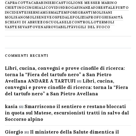
CAPRACOTTA
CARABINIERI
CASTIGLIONE MESSER MARINO
CHIETINO
CINGHIALI
COVID19
DROGA
FINANZA
FORESTALE
FURTO
INCIDENTE
ISERNIA
M5S
MALTEMPO
MIGRANTI
MOLISANI
MOLISANO
MOLISE
NEVE
OSPEDALE
POLIZIA
PROFUGHI
SANITÀ
SCHIAVI DI ABRUZZO
SCUOLA
SELECONTROLLO
TERMOLI
VASTESE
VASTO
VENAFRO
VIABILITÀ
VIGILI DEL FUOCO
COMMENTI RECENTI
Libri, cucina, convegni e prove cinofile di ricerca:
torna la “Fiera del tartufo nero” a San Pietro
Avellana ANDARE A TARTUFI
su
Libri, cucina,
convegni e prove cinofile di ricerca: torna la “Fiera
del tartufo nero” a San Pietro Avellana
kasia
su
Smarriscono il sentiero e restano bloccati
in quota sul Matese, escursionisti tratti in salvo dal
Soccorso alpino
Giorgio
su
Il ministero della Salute dimentica il