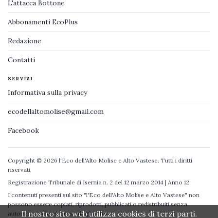
L'attacca Bottone
Abbonamenti EcoPlus
Redazione
Contatti
SERVIZI
Informativa sulla privacy
ecodellaltomolise@gmail.com
Facebook
Copyright © 2026 l'Eco dell'Alto Molise e Alto Vastese. Tutti i diritti
riservati.
Registrazione Tribunale di Isernia n. 2 del 12 marzo 2014 | Anno 12
I contenuti presenti sul sito "l'Eco dell'Alto Molise e Alto Vastese" non
possono essere copiati, riprodotti, pubblicati o redistribuiti senza
Il nostro sito web utilizza cookies di terzi parti.
autorizzazione espressa degli autori.