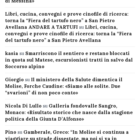
di Messina»
Libri, cucina, convegni e prove cinofile di ricerca:
torna la “Fiera del tartufo nero” a San Pietro
Avellana ANDARE A TARTUFI
su
Libri, cucina,
convegni e prove cinofile di ricerca: torna la “Fiera
del tartufo nero” a San Pietro Avellana
kasia
su
Smarriscono il sentiero e restano bloccati
in quota sul Matese, escursionisti tratti in salvo dal
Soccorso alpino
Giorgio
su
Il ministero della Salute dimentica il
Molise, Forche Caudine: «Siamo alle solite. Due
“svarioni” di non poco conto»
Nicola Di Lullo
su
Galleria fondovalle Sangro,
Monaco: «Risultato storico che nasce dalla stagione
politica della Giunta D’Alfonso»
Pino
su
Gamberale, Greco: “In Molise si continua a
viaggiare su strade dissestate, ma poi si va in