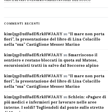
VASTESE
VASTO
VENAFRO
VIABILITÀ
VIGILI DEL FUOCO
COMMENTI RECENTI
kimQqpDzdFadDXrkHWJAJiY
su
“Il mare non porta
fiori”, la presentazione del libro di Lina Colacillo
nella “sua” Castiglione Messer Marino
kimQqpDzdFadDXrkHWJAJiY
su
Smarriscono il
sentiero e restano bloccati in quota sul Matese,
escursionisti tratti in salvo dal Soccorso alpino
kimQqpDzdFadDXrkHWJAJiY
su
“Il mare non porta
fiori”, la presentazione del libro di Lina Colacillo
nella “sua” Castiglione Messer Marino
kimQqpDzdFadDXrkHWJAJiY
su
Schlein: «Pagare di
più medici e infermieri per lavorare nelle aree
interne. I soldi? Togliendoli dal ponte sullo stretto