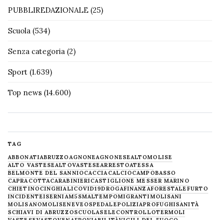
PUBBLIREDAZIONALE
(25)
Scuola
(534)
Senza categoria
(2)
Sport
(1.639)
Top news
(14.600)
TAG
ABBONATI
ABRUZZO
AGNONE
AGNONESE
ALTOMOLISE
ALTO VASTESE
ALTOVASTESE
ARRESTO
ATESSA
BELMONTE DEL SANNIO
CACCIA
CALCIO
CAMPOBASSO
CAPRACOTTA
CARABINIERI
CASTIGLIONE MESSER MARINO
CHIETINO
CINGHIALI
COVID19
DROGA
FINANZA
FORESTALE
FURTO
INCIDENTE
ISERNIA
M5S
MALTEMPO
MIGRANTI
MOLISANI
MOLISANO
MOLISE
NEVE
OSPEDALE
POLIZIA
PROFUGHI
SANITÀ
SCHIAVI DI ABRUZZO
SCUOLA
SELECONTROLLO
TERMOLI