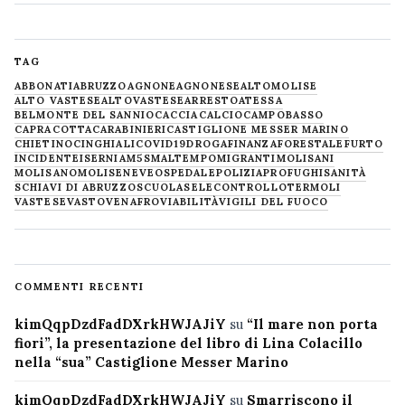
TAG
ABBONATI
ABRUZZO
AGNONE
AGNONESE
ALTOMOLISE
ALTO VASTESE
ALTOVASTESE
ARRESTO
ATESSA
BELMONTE DEL SANNIO
CACCIA
CALCIO
CAMPOBASSO
CAPRACOTTA
CARABINIERI
CASTIGLIONE MESSER MARINO
CHIETINO
CINGHIALI
COVID19
DROGA
FINANZA
FORESTALE
FURTO
INCIDENTE
ISERNIA
M5S
MALTEMPO
MIGRANTI
MOLISANI
MOLISANO
MOLISE
NEVE
OSPEDALE
POLIZIA
PROFUGHI
SANITÀ
SCHIAVI DI ABRUZZO
SCUOLA
SELECONTROLLO
TERMOLI
VASTESE
VASTO
VENAFRO
VIABILITÀ
VIGILI DEL FUOCO
COMMENTI RECENTI
kimQqpDzdFadDXrkHWJAJiY
su
“Il mare non porta
fiori”, la presentazione del libro di Lina Colacillo
nella “sua” Castiglione Messer Marino
kimQqpDzdFadDXrkHWJAJiY
su
Smarriscono il