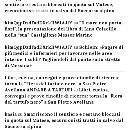
sentiero e restano bloccati in quota sul Matese,
escursionisti tratti in salvo dal Soccorso alpino
kimQqpDzdFadDXrkHWJAJiY
su
“Il mare non porta
fiori”, la presentazione del libro di Lina Colacillo
nella “sua” Castiglione Messer Marino
kimQqpDzdFadDXrkHWJAJiY
su
Schlein: «Pagare di
più medici e infermieri per lavorare nelle aree
interne. I soldi? Togliendoli dal ponte sullo stretto
di Messina»
Libri, cucina, convegni e prove cinofile di ricerca:
torna la “Fiera del tartufo nero” a San Pietro
Avellana ANDARE A TARTUFI
su
Libri, cucina,
convegni e prove cinofile di ricerca: torna la “Fiera
del tartufo nero” a San Pietro Avellana
kasia
su
Smarriscono il sentiero e restano bloccati
in quota sul Matese, escursionisti tratti in salvo dal
Soccorso alpino