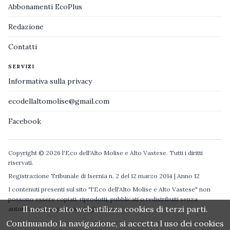
Abbonamenti EcoPlus
Redazione
Contatti
SERVIZI
Informativa sulla privacy
ecodellaltomolise@gmail.com
Facebook
Copyright © 2026 l'Eco dell'Alto Molise e Alto Vastese. Tutti i diritti
riservati.
Registrazione Tribunale di Isernia n. 2 del 12 marzo 2014 | Anno 12
I contenuti presenti sul sito "l'Eco dell'Alto Molise e Alto Vastese" non
possono essere copiati, riprodotti, pubblicati o redistribuiti senza
Il nostro sito web utilizza cookies di terzi parti.
autorizzazione espressa degli autori.
Continuando la navigazione, si accetta l uso dei cookies