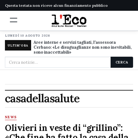
Questa testata non riceve alcun finanziamento pubblico
LUNEDÌ 10 AGOSTO 2026
Aree interne e servizi tagliati, l'assessora
ULTIM'ORA
Cerbaso: «Le disuguaglianze non sono inevitabili,
sono inaccettabili»
Cerca
CERCA
nel
sito
casadellasalute
NEWS
Olivieri in veste di “grillino”:
«Che fine ha fatto la casa della