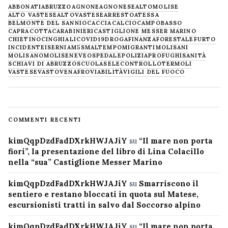
ABBONATI
ABRUZZO
AGNONE
AGNONESE
ALTOMOLISE
ALTO VASTESE
ALTOVASTESE
ARRESTO
ATESSA
BELMONTE DEL SANNIO
CACCIA
CALCIO
CAMPOBASSO
CAPRACOTTA
CARABINIERI
CASTIGLIONE MESSER MARINO
CHIETINO
CINGHIALI
COVID19
DROGA
FINANZA
FORESTALE
FURTO
INCIDENTE
ISERNIA
M5S
MALTEMPO
MIGRANTI
MOLISANI
MOLISANO
MOLISE
NEVE
OSPEDALE
POLIZIA
PROFUGHI
SANITÀ
SCHIAVI DI ABRUZZO
SCUOLA
SELECONTROLLO
TERMOLI
VASTESE
VASTO
VENAFRO
VIABILITÀ
VIGILI DEL FUOCO
COMMENTI RECENTI
kimQqpDzdFadDXrkHWJAJiY
su
“Il mare non porta
fiori”, la presentazione del libro di Lina Colacillo
nella “sua” Castiglione Messer Marino
kimQqpDzdFadDXrkHWJAJiY
su
Smarriscono il
sentiero e restano bloccati in quota sul Matese,
escursionisti tratti in salvo dal Soccorso alpino
kimQqpDzdFadDXrkHWJAJiY
su
“Il mare non porta