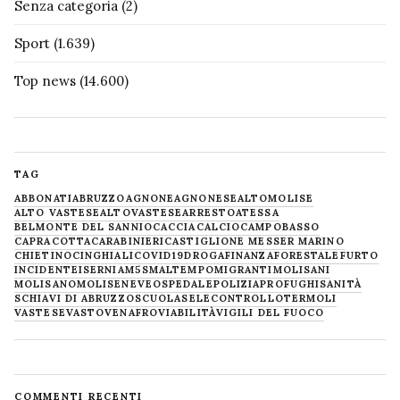
Senza categoria
(2)
Sport
(1.639)
Top news
(14.600)
TAG
ABBONATI
ABRUZZO
AGNONE
AGNONESE
ALTOMOLISE
ALTO VASTESE
ALTOVASTESE
ARRESTO
ATESSA
BELMONTE DEL SANNIO
CACCIA
CALCIO
CAMPOBASSO
CAPRACOTTA
CARABINIERI
CASTIGLIONE MESSER MARINO
CHIETINO
CINGHIALI
COVID19
DROGA
FINANZA
FORESTALE
FURTO
INCIDENTE
ISERNIA
M5S
MALTEMPO
MIGRANTI
MOLISANI
MOLISANO
MOLISE
NEVE
OSPEDALE
POLIZIA
PROFUGHI
SANITÀ
SCHIAVI DI ABRUZZO
SCUOLA
SELECONTROLLO
TERMOLI
VASTESE
VASTO
VENAFRO
VIABILITÀ
VIGILI DEL FUOCO
COMMENTI RECENTI