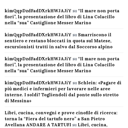
kimQqpDzdFadDXrkHWJAJiY
su
“Il mare non porta
fiori”, la presentazione del libro di Lina Colacillo
nella “sua” Castiglione Messer Marino
kimQqpDzdFadDXrkHWJAJiY
su
Smarriscono il
sentiero e restano bloccati in quota sul Matese,
escursionisti tratti in salvo dal Soccorso alpino
kimQqpDzdFadDXrkHWJAJiY
su
“Il mare non porta
fiori”, la presentazione del libro di Lina Colacillo
nella “sua” Castiglione Messer Marino
kimQqpDzdFadDXrkHWJAJiY
su
Schlein: «Pagare di
più medici e infermieri per lavorare nelle aree
interne. I soldi? Togliendoli dal ponte sullo stretto
di Messina»
Libri, cucina, convegni e prove cinofile di ricerca:
torna la “Fiera del tartufo nero” a San Pietro
Avellana ANDARE A TARTUFI
su
Libri, cucina,