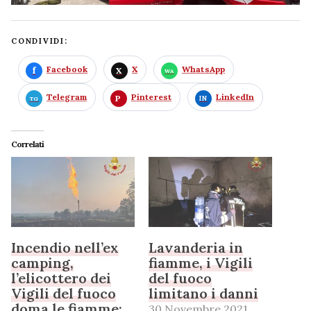
CONDIVIDI:
Facebook
X
WhatsApp
Telegram
Pinterest
LinkedIn
Correlati
Incendio nell’ex
Lavanderia in
camping,
fiamme, i Vigili
l’elicottero dei
del fuoco
Vigili del fuoco
limitano i danni
doma le fiamme:
30 Novembre 2021