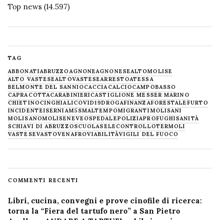
Top news
(14.597)
TAG
ABBONATI
ABRUZZO
AGNONE
AGNONESE
ALTOMOLISE
ALTO VASTESE
ALTOVASTESE
ARRESTO
ATESSA
BELMONTE DEL SANNIO
CACCIA
CALCIO
CAMPOBASSO
CAPRACOTTA
CARABINIERI
CASTIGLIONE MESSER MARINO
CHIETINO
CINGHIALI
COVID19
DROGA
FINANZA
FORESTALE
FURTO
INCIDENTE
ISERNIA
M5S
MALTEMPO
MIGRANTI
MOLISANI
MOLISANO
MOLISE
NEVE
OSPEDALE
POLIZIA
PROFUGHI
SANITÀ
SCHIAVI DI ABRUZZO
SCUOLA
SELECONTROLLO
TERMOLI
VASTESE
VASTO
VENAFRO
VIABILITÀ
VIGILI DEL FUOCO
COMMENTI RECENTI
Libri, cucina, convegni e prove cinofile di ricerca:
torna la “Fiera del tartufo nero” a San Pietro