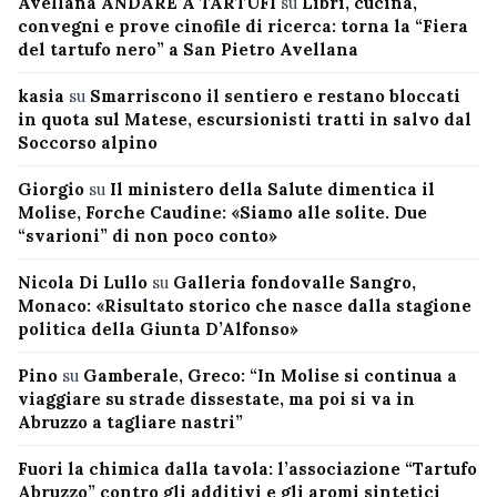
Avellana ANDARE A TARTUFI
su
Libri, cucina,
convegni e prove cinofile di ricerca: torna la “Fiera
del tartufo nero” a San Pietro Avellana
kasia
su
Smarriscono il sentiero e restano bloccati
in quota sul Matese, escursionisti tratti in salvo dal
Soccorso alpino
Giorgio
su
Il ministero della Salute dimentica il
Molise, Forche Caudine: «Siamo alle solite. Due
“svarioni” di non poco conto»
Nicola Di Lullo
su
Galleria fondovalle Sangro,
Monaco: «Risultato storico che nasce dalla stagione
politica della Giunta D’Alfonso»
Pino
su
Gamberale, Greco: “In Molise si continua a
viaggiare su strade dissestate, ma poi si va in
Abruzzo a tagliare nastri”
Fuori la chimica dalla tavola: l’associazione “Tartufo
Abruzzo” contro gli additivi e gli aromi sintetici