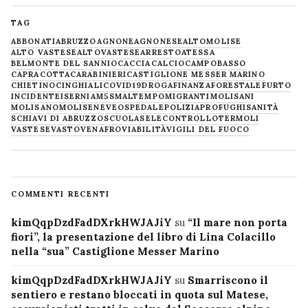
TAG
ABBONATI
ABRUZZO
AGNONE
AGNONESE
ALTOMOLISE
ALTO VASTESE
ALTOVASTESE
ARRESTO
ATESSA
BELMONTE DEL SANNIO
CACCIA
CALCIO
CAMPOBASSO
CAPRACOTTA
CARABINIERI
CASTIGLIONE MESSER MARINO
CHIETINO
CINGHIALI
COVID19
DROGA
FINANZA
FORESTALE
FURTO
INCIDENTE
ISERNIA
M5S
MALTEMPO
MIGRANTI
MOLISANI
MOLISANO
MOLISE
NEVE
OSPEDALE
POLIZIA
PROFUGHI
SANITÀ
SCHIAVI DI ABRUZZO
SCUOLA
SELECONTROLLO
TERMOLI
VASTESE
VASTO
VENAFRO
VIABILITÀ
VIGILI DEL FUOCO
COMMENTI RECENTI
kimQqpDzdFadDXrkHWJAJiY
su
“Il mare non porta
fiori”, la presentazione del libro di Lina Colacillo
nella “sua” Castiglione Messer Marino
kimQqpDzdFadDXrkHWJAJiY
su
Smarriscono il
sentiero e restano bloccati in quota sul Matese,