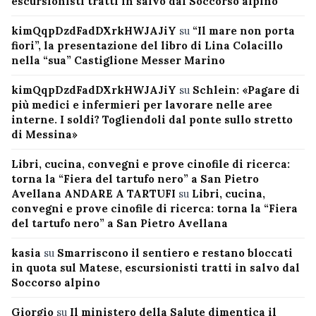
escursionisti tratti in salvo dal Soccorso alpino
kimQqpDzdFadDXrkHWJAJiY
su
“Il mare non porta
fiori”, la presentazione del libro di Lina Colacillo
nella “sua” Castiglione Messer Marino
kimQqpDzdFadDXrkHWJAJiY
su
Schlein: «Pagare di
più medici e infermieri per lavorare nelle aree
interne. I soldi? Togliendoli dal ponte sullo stretto
di Messina»
Libri, cucina, convegni e prove cinofile di ricerca:
torna la “Fiera del tartufo nero” a San Pietro
Avellana ANDARE A TARTUFI
su
Libri, cucina,
convegni e prove cinofile di ricerca: torna la “Fiera
del tartufo nero” a San Pietro Avellana
kasia
su
Smarriscono il sentiero e restano bloccati
in quota sul Matese, escursionisti tratti in salvo dal
Soccorso alpino
Giorgio
su
Il ministero della Salute dimentica il