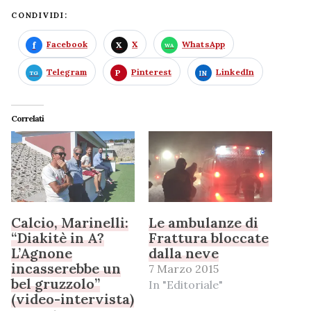
CONDIVIDI:
Facebook
X
WhatsApp
Telegram
Pinterest
LinkedIn
Correlati
Calcio, Marinelli:
Le ambulanze di
“Diakitè in A?
Frattura bloccate
L’Agnone
dalla neve
incasserebbe un
7 Marzo 2015
bel gruzzolo”
In "Editoriale"
(video-intervista)