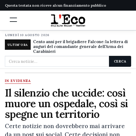
Questa testata non riceve alcun finanziamento pubblico
LUNEDÌ 10 AGOSTO 2026
Cento anni per il brigadiere Falcone: la lettera di
ULTIM'ORA
auguri del comandante generale dell'Arma dei
Carabinieri
Cerca
CERCA
nel
sito
IN EVIDENZA
Il silenzio che uccide: così
muore un ospedale, così si
spegne un territorio
Certe notizie non dovrebbero mai arrivare
da un post sui social. Certe decisioni non