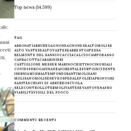
Top news
(14.599)
ale.
a
TAG
lunni
ABBONATI
ABRUZZO
AGNONE
AGNONESE
ALTOMOLISE
creti
ALTO VASTESE
ALTOVASTESE
ARRESTO
ATESSA
BELMONTE DEL SANNIO
CACCIA
CALCIO
CAMPOBASSO
ti,
CAPRACOTTA
CARABINIERI
CASTIGLIONE MESSER MARINO
CHIETINO
CINGHIALI
COVID19
DROGA
FINANZA
FORESTALE
FURTO
INCIDENTE
.
ISERNIA
M5S
MALTEMPO
MIGRANTI
MOLISANI
MOLISANO
MOLISE
NEVE
OSPEDALE
POLIZIA
PROFUGHI
SANITÀ
SCHIAVI DI ABRUZZO
SCUOLA
SELECONTROLLO
TERMOLI
VASTESE
VASTO
VENAFRO
VIABILITÀ
VIGILI DEL FUOCO
COMMENTI RECENTI