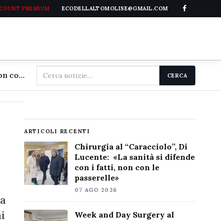
CCOUNT PREMIUM
ECODELLALTOMOLISE@GMAIL.COM
Cerca
Chirurgia al "Caracciolo", Di Lucente: «La sanità si difende con i fatti, non con le passerelle»
CERCA
nel
sito
ARTICOLI RECENTI
Chirurgia al “Caracciolo”, Di
Lucente: «La sanità si difende
con i fatti, non con le
passerelle»
07 AGO 2026
la
i
Week and Day Surgery al