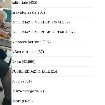
Editoriale
(485)
In evidenza
(19.905)
INFORMAZIONE ELETTORALE
(7)
INFORMAZIONE PUBBLICITARIA
(87)
L'attacca Bottone
(207)
L'Eco cartaceo
(37)
News
(42.660)
PUBBLIREDAZIONALE
(25)
Scuola
(534)
Senza categoria
(2)
Sport
(1.639)