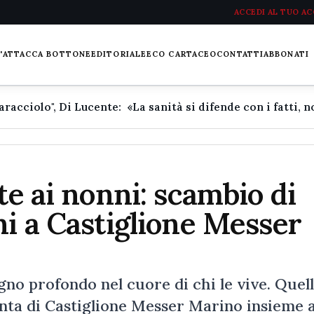
ACCEDI AL TUO A
L'ATTACCA BOTTONE
EDITORIALE
ECO CARTACEO
CONTATTI
ABBONATI
te ai nonni: scambio di
ni a Castiglione Messer
gno profondo nel cuore di chi le vive. Quel
uinta di Castiglione Messer Marino insieme a