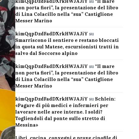
kimQqpDzdFadDXrkHWJAJiY
su
“Il mare
non porta fiori”, la presentazione del libro
di Lina Colacillo nella “sua” Castiglione
Messer Marino
kimQqpDzdFadDXrkHWJAJiY
su
Smarriscono il sentiero e restano bloccati
in quota sul Matese, escursionisti tratti in
salvo dal Soccorso alpino
kimQqpDzdFadDXrkHWJAJiY
su
“Il mare
non porta fiori”, la presentazione del libro
di Lina Colacillo nella “sua” Castiglione
Messer Marino
kimQqpDzdFadDXrkHWJAJiY
su
Schlein:
«Pagare di più medici e infermieri per
lavorare nelle aree interne. I soldi?
Togliendoli dal ponte sullo stretto di
Messina»
Libri, cucina, convegni e prove cinofile di