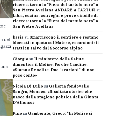
ricerca: torna la “Fiera del tartufo nero” a
San Pietro Avellana ANDARE A TARTUFI
su
Libri, cucina, convegni e prove cinofile di
ricerca: torna la “Fiera del tartufo nero” a
azie
San Pietro Avellana
kasia
su
Smarriscono il sentiero e restano
a del
bloccati in quota sul Matese, escursionisti
agazzi
tratti in salvo dal Soccorso alpino
Giorgio
su
Il ministero della Salute
dimentica il Molise, Forche Caudine:
 una
«Siamo alle solite. Due “svarioni” di non
poco conto»
Nicola Di Lullo
su
Galleria fondovalle
Sangro, Monaco: «Risultato storico che
nasce dalla stagione politica della Giunta
D’Alfonso»
Pino
su
Gamberale, Greco: “In Molise si