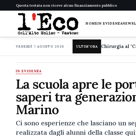
Questa testata non riceve alcun finanziamento pubblico
HOME
IN EVIDENZA
NEWS
VENERDÌ 7 AGOSTO 2026
ULTIM'ORA
IN EVIDENZA
La scuola apre le por
saperi tra generazio
Marino
Ci sono esperienze che lasciano un se
realizzata dagli alunni della classe q