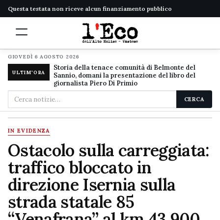
Questa testata non riceve alcun finanziamento pubblico
GIOVEDÌ 6 AGOSTO 2026
Storia della tenace comunità di Belmonte del
ULTIM'ORA
Sannio, domani la presentazione del libro del
giornalista Piero Di Primio
Cerca
CERCA
nel
sito
IN EVIDENZA
Ostacolo sulla carreggiata:
traffico bloccato in
direzione Isernia sulla
strada statale 85
“Venafrana” al km 43,900