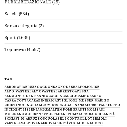
PUBBLIREDAZIONALE
(25)
Scuola
(534)
Senza categoria
(2)
Sport
(1.639)
Top news
(14.597)
TAG
ABBONATI
ABRUZZO
AGNONE
AGNONESE
ALTOMOLISE
ALTO VASTESE
ALTOVASTESE
ARRESTO
ATESSA
BELMONTE DEL SANNIO
CACCIA
CALCIO
CAMPOBASSO
CAPRACOTTA
CARABINIERI
CASTIGLIONE MESSER MARINO
CHIETINO
CINGHIALI
COVID19
DROGA
FINANZA
FORESTALE
FURTO
INCIDENTE
ISERNIA
M5S
MALTEMPO
MIGRANTI
MOLISANI
MOLISANO
MOLISE
NEVE
OSPEDALE
POLIZIA
PROFUGHI
SANITÀ
SCHIAVI DI ABRUZZO
SCUOLA
SELECONTROLLO
TERMOLI
VASTESE
VASTO
VENAFRO
VIABILITÀ
VIGILI DEL FUOCO