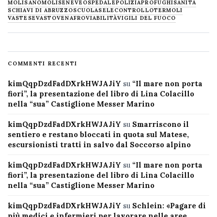
MOLISANO
MOLISE
NEVE
OSPEDALE
POLIZIA
PROFUGHI
SANITÀ
SCHIAVI DI ABRUZZO
SCUOLA
SELECONTROLLO
TERMOLI
VASTESE
VASTO
VENAFRO
VIABILITÀ
VIGILI DEL FUOCO
COMMENTI RECENTI
kimQqpDzdFadDXrkHWJAJiY
su
“Il mare non porta
fiori”, la presentazione del libro di Lina Colacillo
nella “sua” Castiglione Messer Marino
kimQqpDzdFadDXrkHWJAJiY
su
Smarriscono il
sentiero e restano bloccati in quota sul Matese,
escursionisti tratti in salvo dal Soccorso alpino
kimQqpDzdFadDXrkHWJAJiY
su
“Il mare non porta
fiori”, la presentazione del libro di Lina Colacillo
nella “sua” Castiglione Messer Marino
kimQqpDzdFadDXrkHWJAJiY
su
Schlein: «Pagare di
più medici e infermieri per lavorare nelle aree