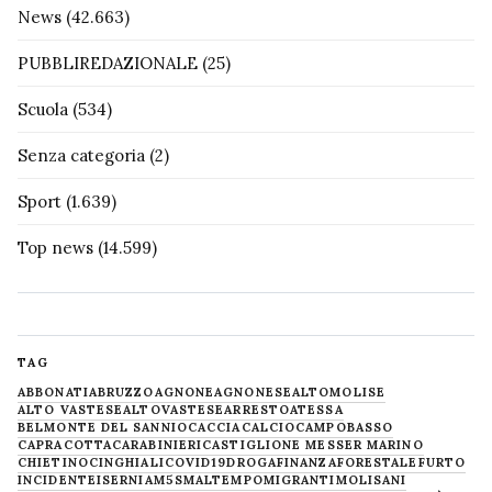
News
(42.663)
PUBBLIREDAZIONALE
(25)
Scuola
(534)
Senza categoria
(2)
Sport
(1.639)
Top news
(14.599)
TAG
ABBONATI
ABRUZZO
AGNONE
AGNONESE
ALTOMOLISE
ALTO VASTESE
ALTOVASTESE
ARRESTO
ATESSA
BELMONTE DEL SANNIO
CACCIA
CALCIO
CAMPOBASSO
CAPRACOTTA
CARABINIERI
CASTIGLIONE MESSER MARINO
CHIETINO
CINGHIALI
COVID19
DROGA
FINANZA
FORESTALE
FURTO
INCIDENTE
ISERNIA
M5S
MALTEMPO
MIGRANTI
MOLISANI