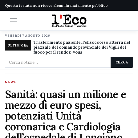
Questa testata non riceve alcun finanziamento pubblico
VENERDÌ 7 AGOSTO 2026
Trasferimento paziente, l'elisoccorso atterra nel
ULTIM'ORA
piazzale del comando provinciale dei Vigili del
fuoco per il rendez-vous
Cerca
CERCA
nel
sito
NEWS
Sanità: quasi un milione e
mezzo di euro spesi,
potenziati Unità
coronarica e Cardiologia
dell’ospedale di Lanciano